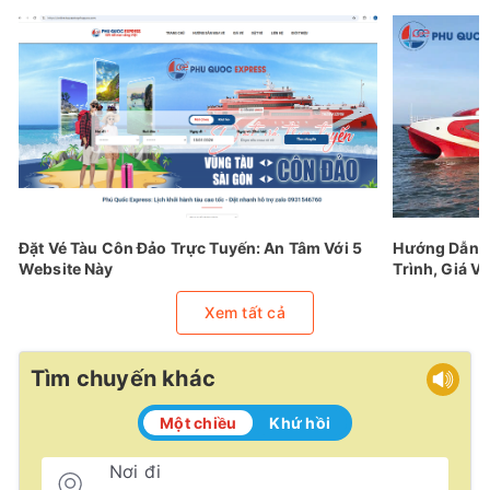
Đặt Vé Tàu Côn Đảo Trực Tuyến: An Tâm Với 5
Hướng Dẫn Đ
Website Này
Trình, Giá Vé
Xem tất cả
Tìm chuyến khác
Một chiều
Khứ hồi
Nơi đi