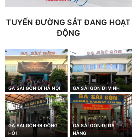
TUYẾN ĐƯỜNG SẮT ĐANG HOẠT
ĐỘNG
GA SÀI GÒN ĐI HÀ NỘI
GA SÀI GÒN ĐI VINH
GA SÀI GÒN ĐI ĐỒNG
GA SÀI GÒN ĐI ĐÀ
HỚI
NẴNG