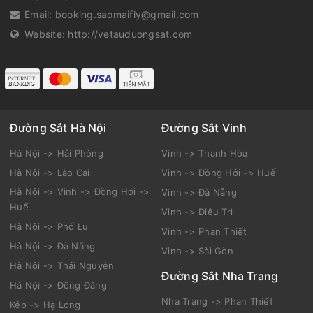
Email:
booking.saomaifly@gmail.com
Website:
http://vetauduongsat.com
Đường Sắt Hà Nội
Đường Sắt Vinh
Hà Nội -> Hải Phòng
Vinh -> Thanh Hóa
Hà Nội -> Lào Cai
Vinh -> Đồng Hới -> Huế
Hà Nội -> Vinh -> Đồng Hới ->
Vinh -> Đà Nẵng
Huế
Vinh -> Diêu Trì
Hà Nội -> Phố Lu
Vinh -> Phan Thiết
Hà Nội -> Đà Nẵng
Vinh -> Sài Gòn
Hà Nội -> Thái Nguyên
Đường Sắt Nha Trang
Hà Nội -> Đồng Đăng
Nha Trang -> Phan Thiết
Kép -> Hạ Long