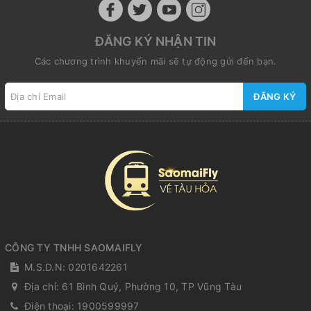
ĐĂNG KÝ NHẬN TIN
Các chương trình khuyến mãi sẽ tự động gửi đến bạn.
ĐĂNG KÝ
CÔNG TY TNHH SAOMAIFLY
M.S.D.N: 0201642261
Địa chỉ:
61 Bình Quý, Phường 10, TP Vũng Tàu
Điện thoại:
1900599997