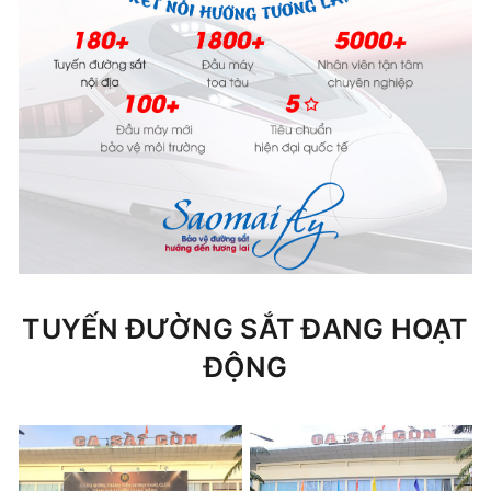
TUYẾN ĐƯỜNG SẮT ĐANG HOẠT
ĐỘNG