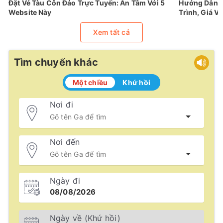
Đặt Vé Tàu Côn Đảo Trực Tuyến: An Tâm Với 5
Hướng Dẫn Đ
Website Này
Trình, Giá Vé
Xem tất cả
Tìm chuyến khác
Một chiều
Khứ hồi
Nơi đi
Nơi đến
Ngày đi
Ngày về (Khứ hồi)