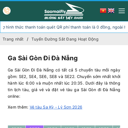
h thức thanh toán quét QR phí thanh toán là 0 đồng, ngoài hình thứ
Trang nhất
Tuyến Đường Sắt Đang Hoạt Động
Ga Sài Gòn Đi Đà Nẵng
Ga Sài Gòn Đi Đà Nẵng có tất cả 5 chuyến tàu mỗi ngày
gồm: SE2, SE4, SE6, SE8 và SE22. Chuyến sớm nhất khởi
hành lúc 6:00 và muộn nhất lúc 20:35. Dưới đây là thông
tin lịch tàu, giá vé và đặt vé tàu ga Sài Gòn đi Đà Nẵng
online:
Xem thêm:
Vé tàu Sa Kỳ - Lý Sơn 2026