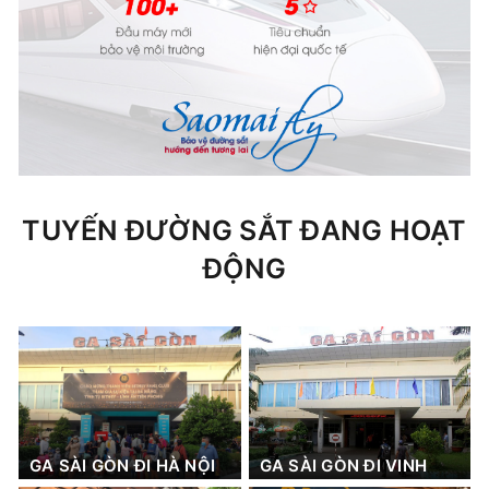
TUYẾN ĐƯỜNG SẮT ĐANG HOẠT
ĐỘNG
GA SÀI GÒN ĐI HÀ NỘI
GA SÀI GÒN ĐI VINH