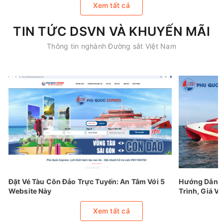
Xem tất cả
TIN TỨC DSVN VÀ KHUYẾN MÃI
Thông tin nghành Đường sắt Việt Nam
Đặt Vé Tàu Côn Đảo Trực Tuyến: An Tâm Với 5
Hướng Dẫn Đ
Website Này
Trình, Giá Vé
Xem tất cả