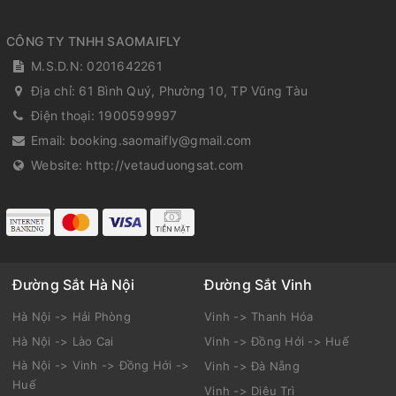
CÔNG TY TNHH SAOMAIFLY
M.S.D.N: 0201642261
Địa chỉ:
61 Bình Quý, Phường 10, TP Vũng Tàu
Điện thoại:
1900599997
Email:
booking.saomaifly@gmail.com
Website:
http://vetauduongsat.com
Đường Sắt Hà Nội
Đường Sắt Vinh
Hà Nội -> Hải Phòng
Vinh -> Thanh Hóa
Hà Nội -> Lào Cai
Vinh -> Đồng Hới -> Huế
Hà Nội -> Vinh -> Đồng Hới ->
Vinh -> Đà Nẵng
Huế
Vinh -> Diêu Trì