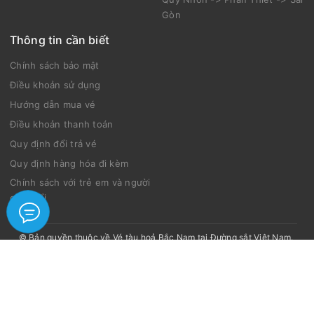
Gòn
Thông tin cần biết
Chính sách bảo mật
Điều khoản sử dụng
Hướng dẫn mua vé
Điều khoản thanh toán
Quy định đổi trả vé
Quy định hàng hóa đi kèm
Chính sách với trẻ em và người
cao tuổi
© Bản quyền thuộc về
Vé tàu hoả Bắc Nam tại Đường sắt Việt Nam
.
Thiết kế bởi Tàu Bắc Nam.