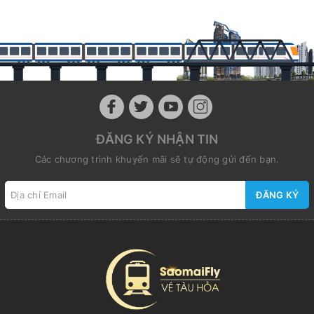
ĐĂNG KÝ NHẬN TIN
Các chương trình khuyến mãi sẽ tự động gửi đến bạn.
ĐĂNG KÝ