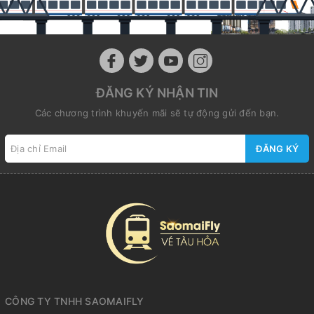
ĐĂNG KÝ NHẬN TIN
Các chương trình khuyến mãi sẽ tự động gửi đến bạn.
ĐĂNG KÝ
CÔNG TY TNHH SAOMAIFLY