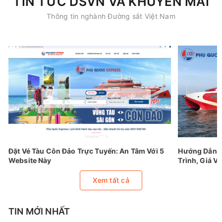
TIN TỨC DSVN VÀ KHUYẾN MÃI
Thông tin nghành Đường sắt Việt Nam
Đặt Vé Tàu Côn Đảo Trực Tuyến: An Tâm Với 5
Hướng Dẫn Đ
Website Này
Trình, Giá Vé
Xem tất cả
TIN MỚI NHẤT