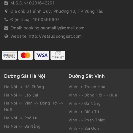
M.S.D.N: 0201642261
Địa chỉ:
61 Bình Quý, Phường 10, TP Vũng Tàu
Điện thoại:
1900599997
Email:
booking.saomaifly@gmail.com
Website:
http://vetauduongsat.com
Đường Sắt Hà Nội
Đường Sắt Vinh
Hà Nội -> Hải Phòng
Vinh -> Thanh Hóa
Hà Nội -> Lào Cai
Vinh -> Đồng Hới -> Huế
Hà Nội -> Vinh -> Đồng Hới ->
Vinh -> Đà Nẵng
Huế
Vinh -> Diêu Trì
Hà Nội -> Phố Lu
Vinh -> Phan Thiết
Hà Nội -> Đà Nẵng
Vinh -> Sài Gòn