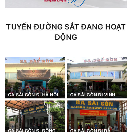
TUYẾN ĐƯỜNG SẮT ĐANG HOẠT
ĐỘNG
GA SÀI GÒN ĐI HÀ NỘI
GA SÀI GÒN ĐI VINH
GA SÀI GÒN ĐI ĐỒNG
GA SÀI GÒN ĐI ĐÀ