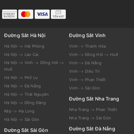
M.S.D.N: 0201642261
Địa chỉ:
61 Bình Quý, Phường 10, TP Vũng Tàu
Điện thoại:
1900599997
Email:
booking.saomaifly@gmail.com
Website:
http://vetauduongsat.com
Đường Sắt Hà Nội
Đường Sắt Vinh
Hà Nội -> Hải Phòng
Vinh -> Thanh Hóa
Hà Nội -> Lào Cai
Vinh -> Đồng Hới -> Huế
Hà Nội -> Vinh -> Đồng Hới ->
Vinh -> Đà Nẵng
Huế
Vinh -> Diêu Trì
Hà Nội -> Phố Lu
Vinh -> Phan Thiết
Hà Nội -> Đà Nẵng
Vinh -> Sài Gòn