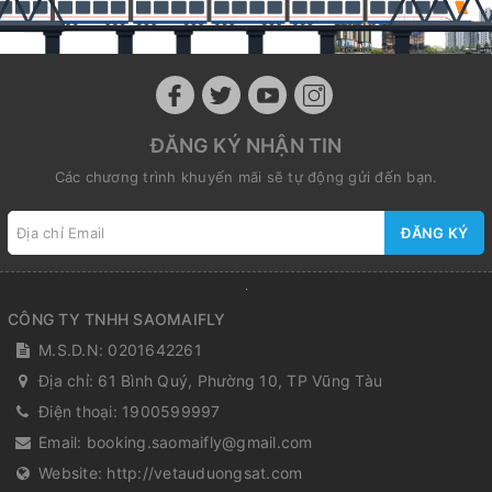
ĐĂNG KÝ NHẬN TIN
Các chương trình khuyến mãi sẽ tự động gửi đến bạn.
ĐĂNG KÝ
CÔNG TY TNHH SAOMAIFLY