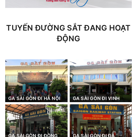
TUYẾN ĐƯỜNG SẮT ĐANG HOẠT
ĐỘNG
GA SÀI GÒN ĐI HÀ NỘI
GA SÀI GÒN ĐI VINH
GA SÀI GÒN ĐI ĐỒNG
GA SÀI GÒN ĐI ĐÀ