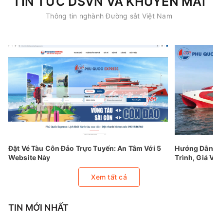
TIN TỨC DSVN VÀ KHUYẾN MÃI
Thông tin nghành Đường sắt Việt Nam
Đặt Vé Tàu Côn Đảo Trực Tuyến: An Tâm Với 5
Hướng Dẫn Đ
Website Này
Trình, Giá Vé
Xem tất cả
TIN MỚI NHẤT