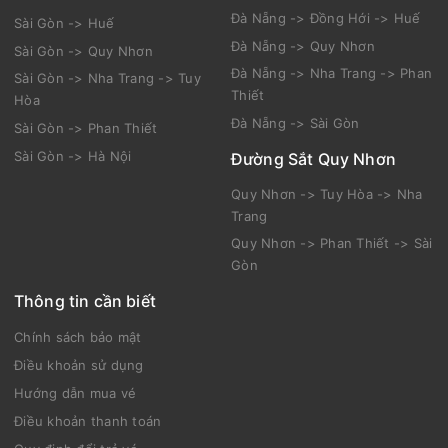
Hà Nội -> Thái Nguyên
Đường Sắt Nha Trang
Hà Nội -> Đồng Đăng
Nha Trang -> Phan Thiết
Kép -> Hạ Long
Nha Trang -> Sài Gòn
Hà Nội -> Sài Gòn
Đường Sắt Đà Nẵng
Đường Sắt Sài Gòn
Đà Nẵng -> Đồng Hới -> Huế
Sài Gòn -> Huế
Đà Nẵng -> Quy Nhơn
Sài Gòn -> Quy Nhơn
Đà Nẵng -> Nha Trang -> Phan
Sài Gòn -> Nha Trang -> Tuy
Thiết
Hòa
Đà Nẵng -> Sài Gòn
Sài Gòn -> Phan Thiết
Sài Gòn -> Hà Nội
Đường Sắt Quy Nhơn
Quy Nhơn -> Tuy Hòa -> Nha
Trang
Quy Nhơn -> Phan Thiết -> Sài
Gòn
Thông tin cần biết