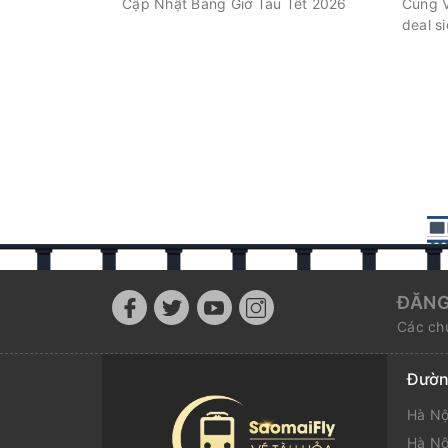
Cập Nhật Bảng Giờ Tàu Tết 2026
Cùng V
deal si
ĐĂNG
Các chư
Đườn
Hà Nộ
Hà Nộ