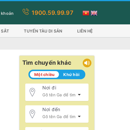
1900.59.99.97
h toán này quý khách lựa chọn thanh toán thẻ visa, ứng dụng ví sẽ 
 khoản
 SẮT
TUYẾN TÀU DI SẢN
LIÊN HỆ
Tìm chuyến khác
Một chiều
Khứ hồi
Nơi đi
Nơi đến