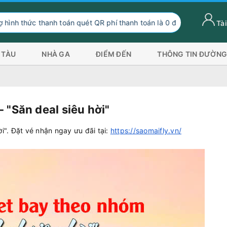
thanh toán quét QR phí thanh toán là 0 đồng, ngoài hình thức than
Tài
 TÀU
NHÀ GA
ĐIỂM ĐẾN
THÔNG TIN ĐƯỜNG
 "Săn deal siêu hời"
i". Đặt vé nhận ngay ưu đãi tại:
https://saomaifly.vn/