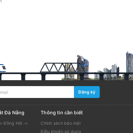
h
Đăng ký
ắt Đà Nẵng
Thông tin cần biết
> Đồng Hới ->
Chính sách bảo mật
Điều khoản sử dụng