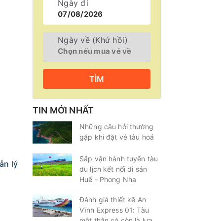
Ngày đi
Ngày về (Khứ hồi)
TÌM
TIN MỚI NHẤT
Những câu hỏi thường
gặp khi đặt vé tàu hoả
Sắp vận hành tuyến tàu
ản lý
du lịch kết nối di sản
Huế - Phong Nha
Đánh giá thiết kế An
Vĩnh Express 01: Tàu
một thân có còn là lựa