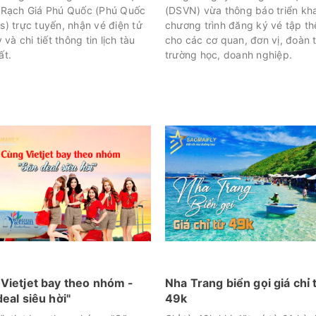
 Rạch Giá Phú Quốc (Phú Quốc
(DSVN) vừa thông báo triển kha
s) trực tuyến, nhận vé điện tử
chương trình đăng ký vé tập t
y và chi tiết thông tin lịch tàu
cho các cơ quan, đơn vị, đoàn 
ất.
trường học, doanh nghiệp.
Vietjet bay theo nhóm -
Nha Trang biển gọi giá chỉ 
deal siêu hời"
49k