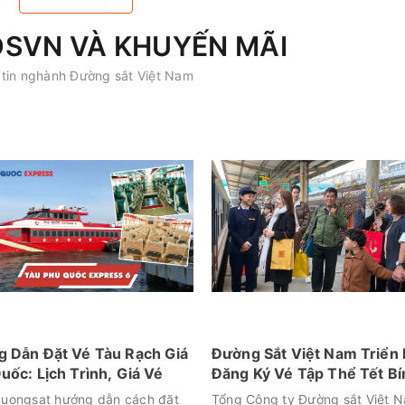
DSVN VÀ KHUYẾN MÃI
tin nghành Đường sắt Việt Nam
 Dẫn Đặt Vé Tàu Rạch Giá
Đường Sắt Việt Nam Triển 
uốc: Lịch Trình, Giá Vé
Đăng Ký Vé Tập Thể Tết Bí
Ngọ 2026
uongsat hướng dẫn cách đặt
Tổng Công ty Đường sắt Việt 