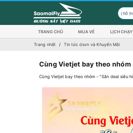
Đơn vị hỗ trợ hình thức 
TRANG CHỦ
MUA VÉ
LỊCH CHẠY
Trang nhất
Tin tức dsvn và Khuyến Mãi
Cùng Vietjet bay theo nhóm -
Cùng Vietjet bay theo nhóm - "Săn deal siêu hờ