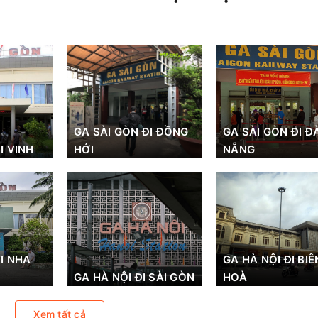
GA SÀI GÒN ĐI ĐỒNG
GA SÀI GÒN ĐI Đ
I VINH
HỚI
NẴNG
I NHA
GA HÀ NỘI ĐI BIÊ
GA HÀ NỘI ĐI SÀI GÒN
HOÀ
Xem tất cả