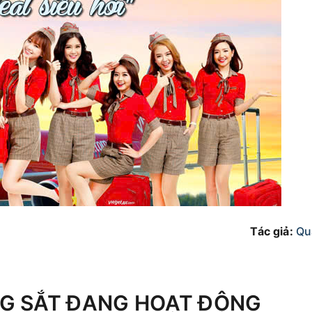
Tác giả:
Qu
G SẮT ĐANG HOẠT ĐỘNG