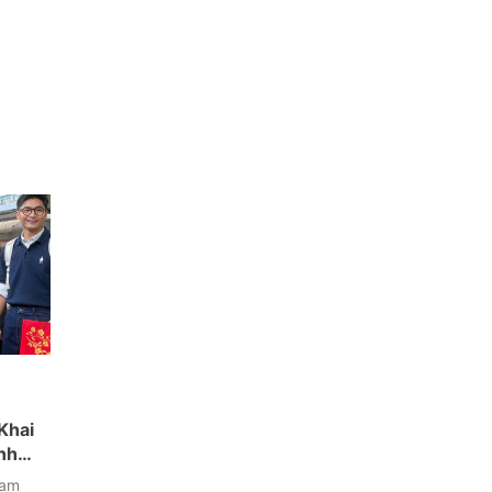
Khai
nh
Nam