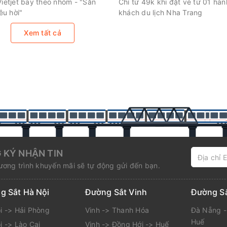
ietjet bay theo nhóm - "Săn
Chỉ từ 49k khi đặt vé từ 01 hàn
êu hời"
khách du lịch Nha Trang
Xem tất cả
 KÝ NHẬN TIN
ơng trình khuyến mãi sẽ tự động gửi đến bạn.
g Sắt Hà Nội
Đường Sắt Vinh
Đường S
i -> Hải Phòng
Vinh -> Thanh Hóa
Đà Nẵng -
Huế
i -> Lào Cai
Vinh -> Đồng Hới -> Huế