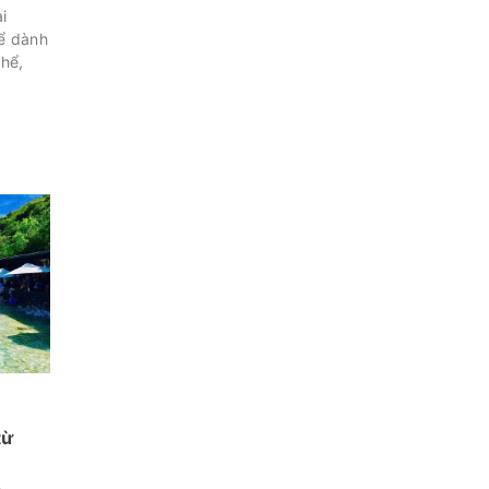
i
hể dành
thể,
từ