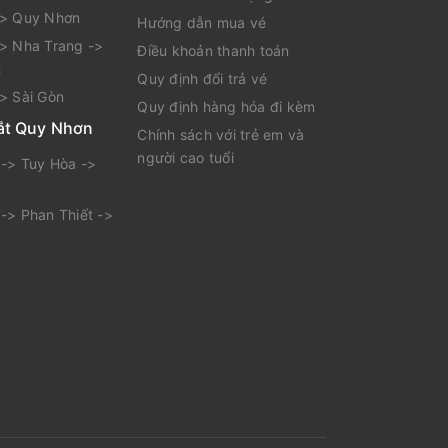
-> Quy Nhơn
Hướng dẫn mua vé
> Nha Trang ->
Điều khoản thanh toán
t
Quy định đổi trả vé
> Sài Gòn
Quy định hàng hóa đi kèm
ắt Quy Nhơn
Chính sách với trẻ em và
người cao tuổi
-> Tuy Hòa ->
-> Phan Thiết ->