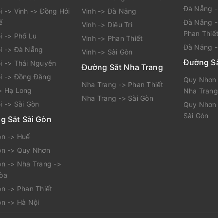
Đà Nẵng 
i -> Vinh -> Đồng Hới
Vinh -> Đà Nẵng
ế
Đà Nẵng -
Vinh -> Diêu Trì
Phan Thiế
i -> Phố Lu
Vinh -> Phan Thiết
Đà Nẵng -
i -> Đà Nẵng
Vinh -> Sài Gòn
Đường S
i -> Thái Nguyên
Đường Sắt Nha Trang
i -> Đồng Đăng
Quy Nhơn 
Nha Trang -> Phan Thiết
> Hạ Long
Nha Trang
Nha Trang -> Sài Gòn
i -> Sài Gòn
Quy Nhơn 
Sài Gòn
g Sắt Sài Gòn
òn -> Huế
òn -> Quy Nhơn
òn -> Nha Trang ->
òa
òn -> Phan Thiết
òn -> Hà Nội