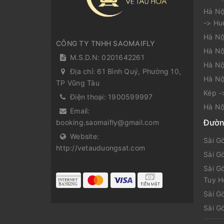
Hà Nộ
-> Hu
Hà Nộ
CÔNG TY TNHH SAOMAIFLY
Hà Nộ
M.S.D.N: 0201642261
Hà Nộ
Địa chỉ:
61 Bình Quý, Phường 10,
Hà Nộ
TP Vũng Tàu
Kép -
Điện thoại:
1900599997
Hà Nộ
Email:
Đườn
booking.saomaifly@gmail.com
Website:
Sài G
http://vetauduongsat.com
Sài G
Sài G
Tuy H
Sài G
Sài G