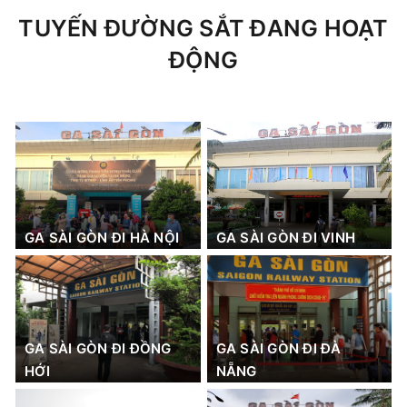
TUYẾN ĐƯỜNG SẮT ĐANG HOẠT
ĐỘNG
GA SÀI GÒN ĐI HÀ NỘI
GA SÀI GÒN ĐI VINH
GA SÀI GÒN ĐI ĐỒNG
GA SÀI GÒN ĐI ĐÀ
HỚI
NẴNG