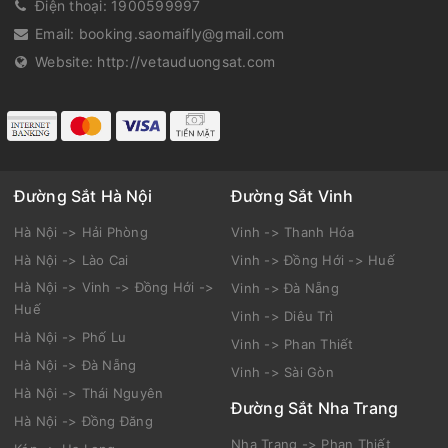
Điện thoại:
1900599997
Email:
booking.saomaifly@gmail.com
Website:
http://vetauduongsat.com
Đường Sắt Hà Nội
Đường Sắt Vinh
Hà Nội -> Hải Phòng
Vinh -> Thanh Hóa
Hà Nội -> Lào Cai
Vinh -> Đồng Hới -> Huế
Hà Nội -> Vinh -> Đồng Hới ->
Vinh -> Đà Nẵng
Huế
Vinh -> Diêu Trì
Hà Nội -> Phố Lu
Vinh -> Phan Thiết
Hà Nội -> Đà Nẵng
Vinh -> Sài Gòn
Hà Nội -> Thái Nguyên
Đường Sắt Nha Trang
Hà Nội -> Đồng Đăng
Nha Trang -> Phan Thiết