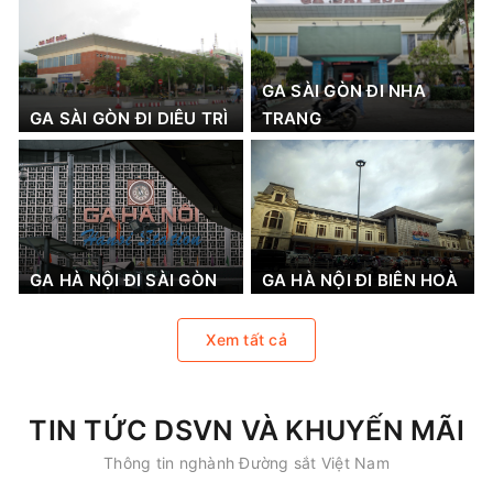
GA SÀI GÒN ĐI NHA
GA SÀI GÒN ĐI DIÊU TRÌ
TRANG
GA HÀ NỘI ĐI SÀI GÒN
GA HÀ NỘI ĐI BIÊN HOÀ
Xem tất cả
TIN TỨC DSVN VÀ KHUYẾN MÃI
Thông tin nghành Đường sắt Việt Nam