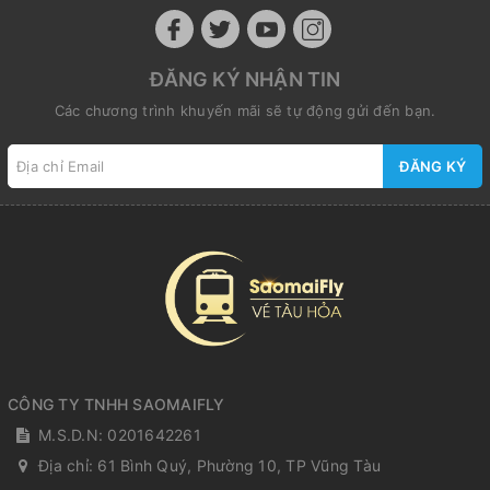
ĐĂNG KÝ NHẬN TIN
Các chương trình khuyến mãi sẽ tự động gửi đến bạn.
ĐĂNG KÝ
CÔNG TY TNHH SAOMAIFLY
M.S.D.N: 0201642261
Địa chỉ:
61 Bình Quý, Phường 10, TP Vũng Tàu