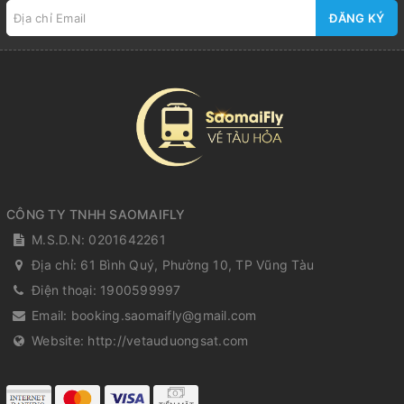
ĐĂNG KÝ
CÔNG TY TNHH SAOMAIFLY
M.S.D.N: 0201642261
Địa chỉ:
61 Bình Quý, Phường 10, TP Vũng Tàu
Điện thoại:
1900599997
Email:
booking.saomaifly@gmail.com
Website:
http://vetauduongsat.com