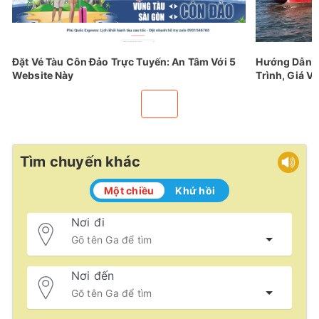
Đặt Vé Tàu Côn Đảo Trực Tuyến: An Tâm Với 5
Hướng Dẫn Đ
Website Này
Trình, Giá Vé
Tìm chuyến khác
Một chiều
Khứ hồi
Nơi đi
Nơi đến