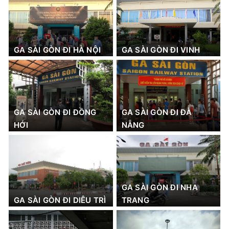
GA SÀI GÒN ĐI HÀ NỘI
GA SÀI GÒN ĐI VINH
GA SÀI GÒN ĐI ĐỒNG
GA SÀI GÒN ĐI ĐÀ
HỚI
NẴNG
GA SÀI GÒN ĐI NHA
GA SÀI GÒN ĐI DIÊU TRÌ
TRANG