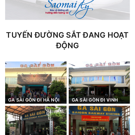
TUYẾN ĐƯỜNG SẮT ĐANG HOẠT
ĐỘNG
GA SÀI GÒN ĐI HÀ NỘI
GA SÀI GÒN ĐI VINH