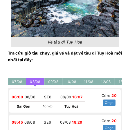
Vé tàu đi Tuy Hoà
Tra cứu giờ tàu chạy, giá vé và đặt vé tàu đi Tuy Hoà mới
nhất tại đây:
07/08
08/08
09/08
10/08
11/08
12/08
13/08
Còn:
20
06:00
08/08
SE8
08/08
16:07
Chọn
Sài Gòn
10h7p
Tuy Hoà
Còn:
20
08:45
08/08
SE6
08/08
18:29
Chọn