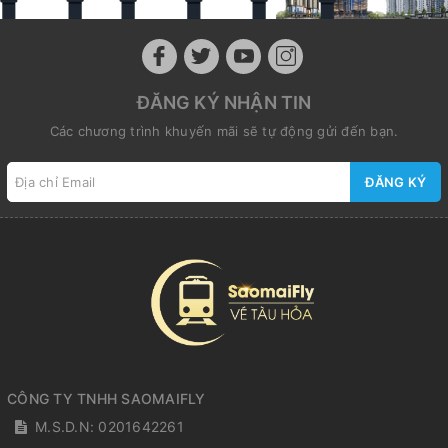
ĐĂNG KÝ NHẬN TIN
Các chương trình khuyến mãi sẽ tự động gửi đến bạn.
ĐĂNG KÝ
CÔNG TY TNHH SAOMAIFLY
M.S.D.N: 0201642261