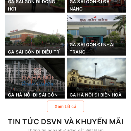
GA SÀI GÒN ĐI ĐỒNG
GA SÀI GÒN ĐI ĐÀ
HỚI
NẴNG
GA SÀI GÒN ĐI NHA
GA SÀI GÒN ĐI DIÊU TRÌ
TRANG
GA HÀ NỘI ĐI SÀI GÒN
GA HÀ NỘI ĐI BIÊN HOÀ
Xem tất cả
TIN TỨC DSVN VÀ KHUYẾN MÃI
Thông tin nghành Đường sắt Việt Nam