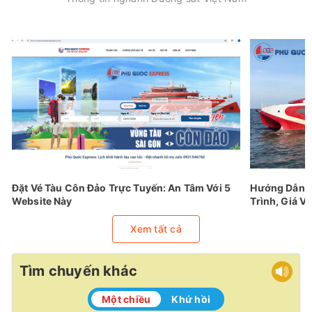
Đặt Vé Tàu Côn Đảo Trực Tuyến: An Tâm Với 5
Hướng Dẫn Đ
Website Này
Trình, Giá Vé
Xem tất cả
Tìm chuyến khác
Một chiều
Khứ hồi