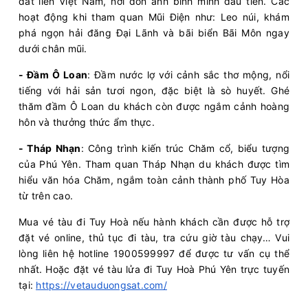
đất liền Việt Nam, nơi đón ánh bình minh đầu tiên. Các
hoạt động khi tham quan Mũi Điện như: Leo núi, khám
phá ngọn hải đăng Đại Lãnh và bãi biển Bãi Môn ngay
dưới chân mũi.
- Đầm Ô Loan
: Đầm nước lợ với cảnh sắc thơ mộng, nổi
tiếng với hải sản tươi ngon, đặc biệt là sò huyết. Ghé
thăm đầm Ô Loan du khách còn được ngắm cảnh hoàng
hôn và thưởng thức ẩm thực.
- Tháp Nhạn
: Công trình kiến trúc Chăm cổ, biểu tượng
của Phú Yên. Tham quan Tháp Nhạn du khách được tìm
hiểu văn hóa Chăm, ngắm toàn cảnh thành phố Tuy Hòa
từ trên cao.
Mua vé tàu đi Tuy Hoà nếu hành khách cần được hỗ trợ
đặt vé online, thủ tục đi tàu, tra cứu giờ tàu chạy… Vui
lòng liên hệ hotline 1900599997 để được tư vấn cụ thể
nhất. Hoặc đặt vé tàu lửa đi Tuy Hoà Phú Yên trực tuyến
tại:
https://vetauduongsat.com/