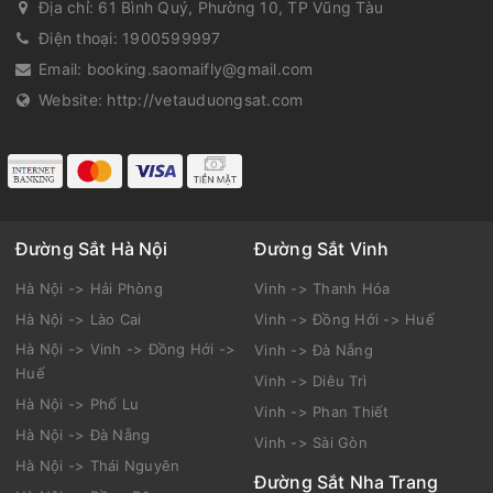
Địa chỉ:
61 Bình Quý, Phường 10, TP Vũng Tàu
Điện thoại:
1900599997
Email:
booking.saomaifly@gmail.com
Website:
http://vetauduongsat.com
Đường Sắt Hà Nội
Đường Sắt Vinh
Hà Nội -> Hải Phòng
Vinh -> Thanh Hóa
Hà Nội -> Lào Cai
Vinh -> Đồng Hới -> Huế
Hà Nội -> Vinh -> Đồng Hới ->
Vinh -> Đà Nẵng
Huế
Vinh -> Diêu Trì
Hà Nội -> Phố Lu
Vinh -> Phan Thiết
Hà Nội -> Đà Nẵng
Vinh -> Sài Gòn
Hà Nội -> Thái Nguyên
Đường Sắt Nha Trang