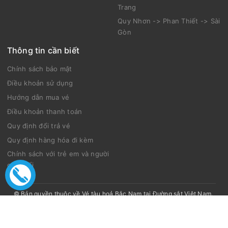
Trang
Quy Nhơn -> Phan Thiết -> Sài
Gòn
Thông tin cần biết
Chính sách bảo mật
Điều khoản sử dụng
Hướng dẫn mua vé
Điều khoản thanh toán
Quy định đổi trả vé
Quy định hàng hóa đi kèm
Chính sách với trẻ em và người
cao tuổi
© Bản quyền thuộc về
Vé tàu hoả Bắc Nam tại Đường sắt Việt Nam
.
Thiết kế bởi Tàu Bắc Nam.