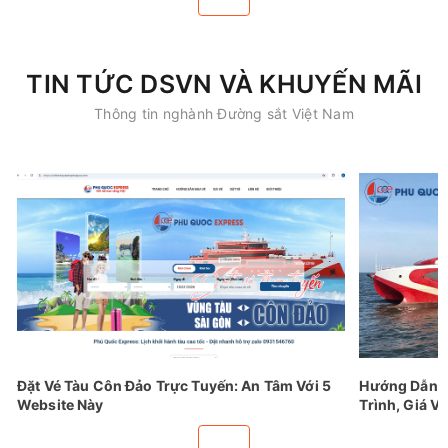
TIN TỨC DSVN VÀ KHUYẾN MÃI
Thông tin nghành Đường sắt Việt Nam
Đặt Vé Tàu Côn Đảo Trực Tuyến: An Tâm Với 5
Hướng Dẫn Đ
Website Này
Trình, Giá Vé