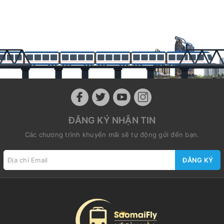
ĐĂNG KÝ NHẬN TIN
Các chương trình khuyến mãi sẽ tự động gửi đến bạn.
ĐĂNG KÝ