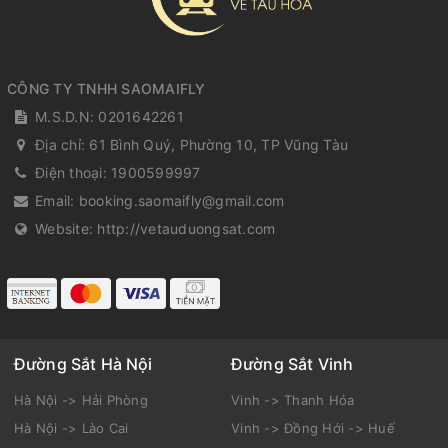
CÔNG TY TNHH SAOMAIFLY
M.S.D.N: 0201642261
Địa chỉ:
61 Bình Quý, Phường 10, TP Vũng Tàu
Điện thoại:
1900599997
Email:
booking.saomaifly@gmail.com
Website:
http://vetauduongsat.com
Đường Sắt Hà Nội
Đường Sắt Vinh
Hà Nội -> Hải Phòng
Vinh -> Thanh Hóa
Hà Nội -> Lào Cai
Vinh -> Đồng Hới -> Huế