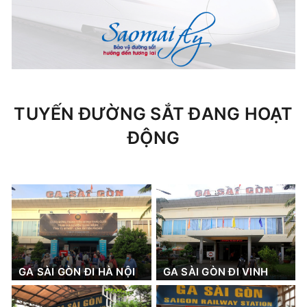
TUYẾN ĐƯỜNG SẮT ĐANG HOẠT
ĐỘNG
GA SÀI GÒN ĐI HÀ NỘI
GA SÀI GÒN ĐI VINH