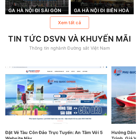
GA HÀ NỘI ĐI SÀI GÒN
GA HÀ NỘI ĐI BIÊN HOÀ
Xem tất cả
TIN TỨC DSVN VÀ KHUYẾN MÃI
Thông tin nghành Đường sắt Việt Nam
Đặt Vé Tàu Côn Đảo Trực Tuyến: An Tâm Với 5
Hướng Dẫn Đ
Website Này
Trình, Giá Vé