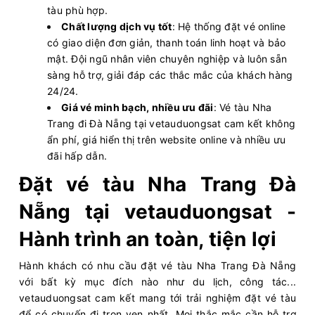
tàu phù hợp.
Chất lượng dịch vụ tốt
: Hệ thống đặt vé online
có giao diện đơn giản, thanh toán linh hoạt và bảo
mật. Đội ngũ nhân viên chuyên nghiệp và luôn sẵn
sàng hỗ trợ, giải đáp các thắc mắc của khách hàng
24/24.
Giá vé minh bạch, nhiều ưu đãi
: Vé tàu Nha
Trang đi Đà Nẵng tại vetauduongsat cam kết không
ẩn phí, giá hiển thị trên website online và nhiều ưu
đãi hấp dẫn.
Đặt vé tàu Nha Trang Đà
Nẵng tại vetauduongsat -
Hành trình an toàn, tiện lợi
Hành khách có nhu cầu đặt vé tàu Nha Trang Đà Nẵng
với bất kỳ mục đích nào như du lịch, công tác...
vetauduongsat cam kết mang tới trải nghiệm đặt vé tàu
để có chuyến đi trọn vẹn nhất. Mọi thắc mắc cần hỗ trợ