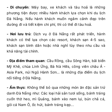
- Di chuyển
: Máy bay, xe khách và tàu hoả là những
phương tiện được nhiều hành khách lựa chọn khi du lịch
Đà Nẵng. Nếu hành khách muốn ngắm cảnh đẹp trên
đường đi và tiết kiệm chi phí, thì có thể đi tàu hoả.
- Nơi lưu trú
: Dịch vụ ở Đà Nẵng rất phát triển, hành
khách có thể lựa chọn các resort, khách sạn 4-5 sao,
khách sạn bình dân hoặc nhà nghỉ tùy theo nhu cầu và
khả năng tài chính.
- Địa điểm tham quan
: Cầu Rồng, cầu Sông Hàn, bãi biển
Mỹ Khê, chùa Linh Ứng, Bà Nà Hills, công viên châu Á -
Asia Park, núi Ngũ Hành Sơn… là những địa điểm du lịch
nổi tiếng ở Đà Nẵng.
- Ẩm thực
: Không thể bỏ qua những món ăn đặc sản trứ
danh Đà Nẵng như: Các loại hải sản tươi sống, bánh tráng
cuốn thịt heo, mì Quảng, bánh xèo nem lụi, bún chả cá,
gỏi cá Nam Ô, ốc hút, bánh tráng kẹp...