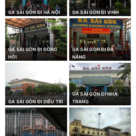
GA SÀI GÒN ĐI HÀ NỘI
GA SÀI GÒN ĐI VINH
GA SÀI GÒN ĐI ĐỒNG
GA SÀI GÒN ĐI ĐÀ
HỚI
NẴNG
GA SÀI GÒN ĐI NHA
GA SÀI GÒN ĐI DIÊU TRÌ
TRANG