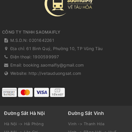
CÔNG TY TNHH SAOMAIFLY
M.S.D.N: 0201642261
Địa chỉ:
61 Bình Quý, Phường 10, TP Vũng Tàu
Điện thoại:
1900599997
Email:
booking.saomaifly@gmail.com
Website:
http://vetauduongsat.com
Đường Sắt Hà Nội
Đường Sắt Vinh
Hà Nội -> Hải Phòng
Vinh -> Thanh Hóa
Hà Nội -> Lào Cai
Vinh -> Đồng Hới -> Huế