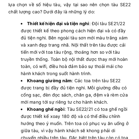
lựa chọn về số hiệu tàu, vậy tại sao nên chọn tàu SE22
chất lượng cao? Dưới đây là những lý do:
Thiết kế hiện đại và tiện nghi
: Đội tàu SE21/22
được thiết kế theo phong cách hiện đại và có đầy
đủ tiện nghi. Bên ngoài tàu sơn mới màu trắng xám
và xanh đẹp trang nhã. Nội thất trên tàu được cải
tiến mới với toa tàu rộng, thoáng hơn so với tàu
truyền thống. Toàn bộ nội thất được thay mới hoàn
toàn, có wifi, điều hoà đảm bảo sự thoải mái cho
hành khách trong suốt hành trình.
Khoang giường nằm
: Các toa trên tàu SE22
được trang bị đầy đủ tiện nghi. Mỗi giường đều có
cổng sạc, đèn đọc sách, chăn ga, đệm và rèm cửa
mới mang tới sự riêng tư cho hành khách.
Khoang ghế ngồi
: Tàu SE22/21 có toa ghế ngồi
được thiết kế xoay 180 độ và có thể điều chỉnh
hướng theo ý muốn. Trên toa có phục vụ ăn uống ở
giữa tàu, vì vậy hành khách sẽ khong phải di
chuyển nhiều trên tàu. Đặc biệt trên tàu còn có toa