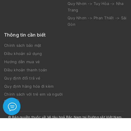
Quy Nhơn -> Tuy Hòa -> Nha
Trang
Quy Nhơn -> Phan Thiết -> Sài
Gòn
Thông tin cần biết
Chính sách bảo mật
Điều khoản sử dụng
Hướng dẫn mua vé
Điều khoản thanh toán
Quy định đổi trả vé
Quy định hàng hóa đi kèm
Chính sách với trẻ em và người
cao tuổi
© Bản quyền thuộc về
Vé tàu hoả Bắc Nam tại Đường sắt Việt Nam
.
Thiết kế bởi Tàu Bắc Nam.