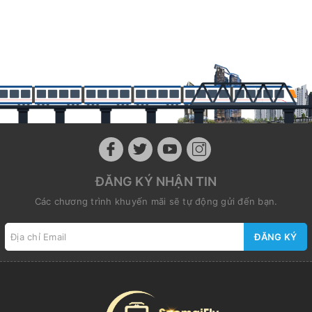
ĐĂNG KÝ NHẬN TIN
Các chương trình khuyến mãi sẽ tự động gửi đến bạn.
ĐĂNG KÝ