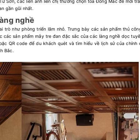
i Từ Sơn, các liền anh liền chị thường chọn toa Đống Mác để mời tr
ian gần gũi nhất.
làng nghề
 trò như phòng triển lãm nhỏ. Trưng bày các sản phẩm thủ công
c các sản phẩm mây tre đan đặc sắc của các làng nghề dọc tuyế
hoặc QR code để du khách quét và tìm hiểu về lịch sử của chính 
nh Bắc.