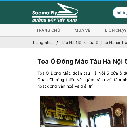
Đơn vị hỗ trợ hình thức thanh toán q
TRANG CHỦ
MUA VÉ
LỊCH CHẠY
Trang nhất
Tàu Hà Nội 5 cửa ô (The Hanoi Tra
Toa Ô Đống Mác Tàu Hà Nội 
Toa Ô Đống Mác đoàn tàu Hà Nội 5 cửa ô đư
Quan Chưởng thiên về ngắm cảnh với tầm nh
hoạt động văn hoá và giải trí.