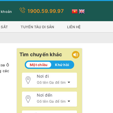
1900.59.99.97
ý khách lựa chọn thanh toán thẻ visa, ứng dụng ví sẽ mất phí do cổ
 khoản
 SẮT
TUYẾN TÀU DI SẢN
LIÊN HỆ
Tìm chuyến khác
Một chiều
Khứ hồi
toa Ô
g các
Nơi đi
Nơi đến