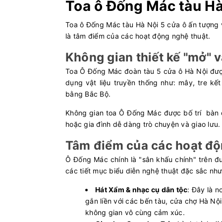
Toa ô Đống Mác tàu Hà
Toa ô Đống Mác tàu Hà Nội 5 cửa ô ấn tượng vớ
là tâm điểm của các hoạt động nghệ thuật.
Không gian thiết kế "mở" v
Toa Ô Đống Mác đoàn tàu 5 cửa ô Hà Nội được
dụng vật liệu truyền thống như: mây, tre k
bằng Bắc Bộ.
Không gian toa Ô Đống Mác được bố trí bàn 
hoặc gia đình dễ dàng trò chuyện và giao 
Tâm điểm của các hoạt độ
Ô Đống Mác chính là "sân khấu chính" trên đ
các tiết mục biểu diễn nghệ thuật đặc sắc nh
Hát Xẩm & nhạc cụ dân tộc
: Đây là 
gắn liền với các bến tàu, cửa chợ Hà Nộ
không gian vô cùng cảm xúc.