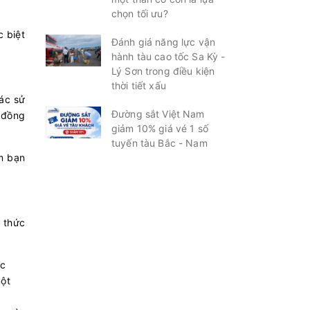
chọn tối ưu?
c biệt
Đánh giá năng lực vận
hành tàu cao tốc Sa Kỳ -
Lý Sơn trong điều kiện
thời tiết xấu
ác sử
Đường sắt Việt Nam
 đồng
giảm 10% giá vé 1 số
tuyến tàu Bắc - Nam
m bạn
 thức
ạc
một