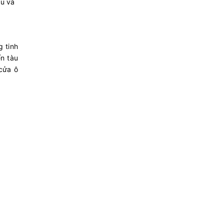
ầu và
 tinh
n tàu
cửa ô