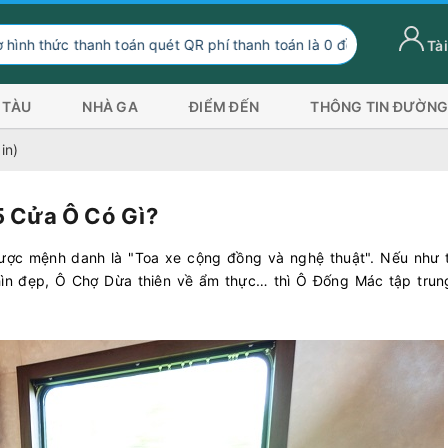
uét QR phí thanh toán là 0 đồng, ngoài hình thức thanh toán này qu
Tài
 TÀU
NHÀ GA
ĐIỂM ĐẾN
THÔNG TIN ĐƯỜNG
in)
5 Cửa Ô Có Gì?
ợc mệnh danh là "Toa xe cộng đồng và nghệ thuật". Nếu như 
ìn đẹp, Ô Chợ Dừa thiên về ẩm thực… thì Ô Đống Mác tập trun