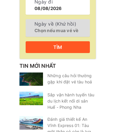
Ngày đi
Ngày về (Khứ hồi)
TÌM
TIN MỚI NHẤT
Những câu hỏi thường
gặp khi đặt vé tàu hoả
Sắp vận hành tuyến tàu
du lịch kết nối di sản
Huế - Phong Nha
Đánh giá thiết kế An
Vĩnh Express 01: Tàu
một thân có còn là lựa