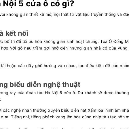
 Nội 5 cửa ô có gì?
i không gian thiết kế mở, nội thất từ vật liệu truyền thống và đặ
à kết nối
 bố trí để tối ưu hóa không gian sinh hoạt chung. Toa Ô Đống M
ết hợp với gỗ nâu trầm gợi nhớ đến những gian nhà cổ của vùng
dài hoặc các dãy ghế hướng vào nhau, tạo điều kiện để các nhó
lưu.
ng biểu diễn nghệ thuật
ường ray của đoàn tàu Hà Nội 5 cửa ô. Du khách sẽ được thưởng
ư:
nơi các nghệ nhân thường xuyên biểu diễn hát Xẩm loại hình âm nh
i xưa. Tiếng nhị, tiếng phách vang lên hòa cùng nhịp tàu tạo nên 