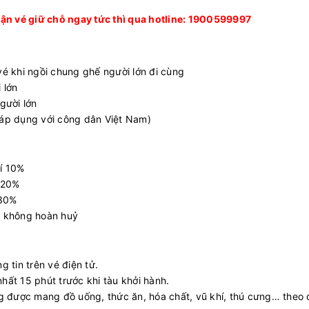
hận vé giữ chỗ ngay tức thì qua hotline: 1900599997
vé khi ngồi chung ghế người lớn đi cùng
 lớn
gười lớn
(áp dụng với công dân Việt Nam)
hí 10%
í 20%
 30%
: không hoàn huỷ
tin trên vé điện tử.
nhất 15 phút trước khi tàu khởi hành.
 được mang đồ uống, thức ăn, hóa chất, vũ khí, thú cưng… theo