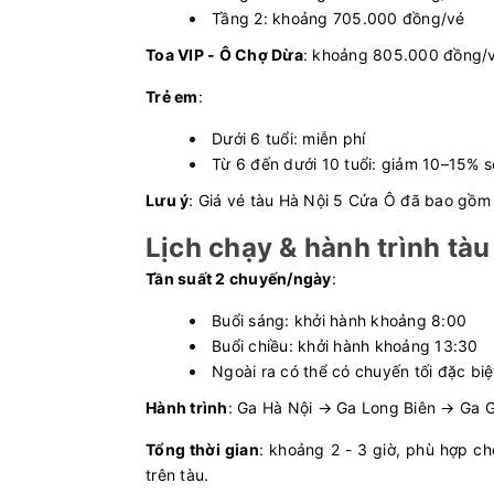
Tầng 2: khoảng 705.000 đồng/vé
Toa VIP - Ô Chợ Dừa
: khoảng 805.000 đồng/v
Trẻ em
:
Dưới 6 tuổi: miễn phí
Từ 6 đến dưới 10 tuổi: giảm 10–15% so
Lưu ý
: Giá vé tàu Hà Nội 5 Cửa Ô đã bao gồm hà
Lịch chạy & hành trình tà
Tần suất 2 chuyến/ngày
:
Buổi sáng: khởi hành khoảng 8:00
Buổi chiều: khởi hành khoảng 13:30
Ngoài ra có thể có chuyến tối đặc b
Hành trình
: Ga Hà Nội → Ga Long Biên → Ga 
Tổng thời gian
: khoảng 2 - 3 giờ, phù hợp c
trên tàu.