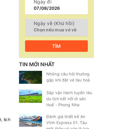
Ngày đi
Ngày về (Khứ hồi)
TÌM
TIN MỚI NHẤT
Những câu hỏi thường
gặp khi đặt vé tàu hoả
Sắp vận hành tuyến tàu
du lịch kết nối di sản
Huế - Phong Nha
Đánh giá thiết kế An
, lịch
Vĩnh Express 01: Tàu
một thân có còn là lựa