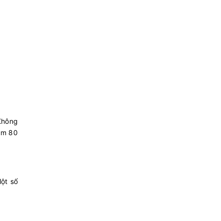
Không
năm 80
ột số