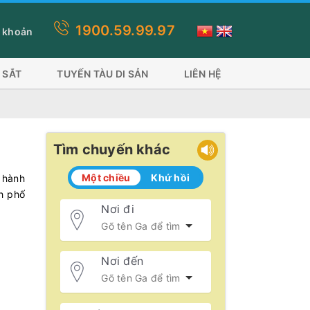
1900.59.99.97
 này quý khách lựa chọn thanh toán thẻ visa, ứng dụng ví sẽ mất ph
 khoản
 SẮT
TUYẾN TÀU DI SẢN
LIÊN HỆ
Tìm chuyến khác
Một chiều
Khứ hồi
 hành
h phố
Nơi đi
Nơi đến