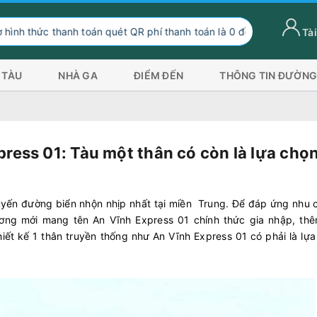
toán quét QR phí thanh toán là 0 đồng, ngoài hình thức thanh toán 
Tài
 TÀU
NHÀ GA
ĐIỂM ĐẾN
THÔNG TIN ĐƯỜNG
press 01: Tàu một thân có còn là lựa chọ
uyến đường biển nhộn nhịp nhất tại miền Trung. Để đáp ứng nhu 
ơng mới mang tên An Vĩnh Express 01 chính thức gia nhập, thê
thiết kế 1 thân truyền thống như An Vĩnh Express 01 có phải là lự