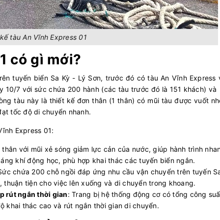
 kế tàu An Vĩnh Express 01
 01 có gì mới?
ên tuyến biển Sa Kỳ - Lý Sơn, trước đó có tàu An Vĩnh Express 
y 10/7 với sức chứa 200 hành (các tàu trước đó là 151 khách) v
ng tàu này là thiết kế đơn thân (1 thân) có mũi tàu được vuốt n
đạt tốc độ di chuyển nhanh.
 Vĩnh Express 01:
1 thân với mũi xẻ sóng giảm lực cản của nước, giúp hành trình nha
 dáng khí động học, phù hợp khai thác các tuyến biển ngắn.
 Sức chứa 200 chỗ ngồi đáp ứng nhu cầu vận chuyển trên tuyến Sa
, thuận tiện cho việc lên xuống và di chuyển trong khoang.
 rút ngắn thời gian
: Trang bị hệ thống động cơ có tổng công suấ
ộ khai thác cao và rút ngắn thời gian di chuyển.