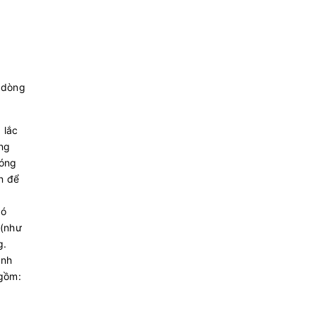
 dòng
 lắc
óng
sóng
n để
có
 (như
g.
ạnh
 gồm: