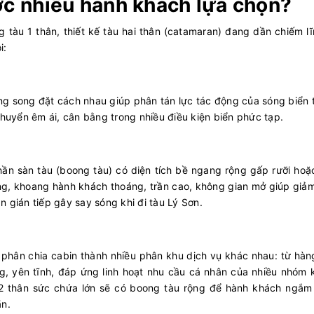
ợc nhiều hành khách lựa chọn?
 tàu 1 thân, thiết kế tàu hai thân (catamaran) đang dần chiếm lĩ
i:
song song đặt cách nhau giúp phân tán lực tác động của sóng biển
chuyển êm ái, cân bằng trong nhiều điều kiện biển phức tạp.
 phần sàn tàu (boong tàu) có diện tích bề ngang rộng gấp rưỡi ho
i rộng, khoang hành khách thoáng, trần cao, không gian mở giúp gi
 gián tiếp gây say sóng khi đi tàu Lý Sơn.
i phân chia cabin thành nhiều phân khu dịch vụ khác nhau: từ hà
, yên tĩnh, đáp ứng linh hoạt nhu cầu cá nhân của nhiều nhóm 
 2 thân sức chứa lớn sẽ có boong tàu rộng để hành khách ngắm
ãn.