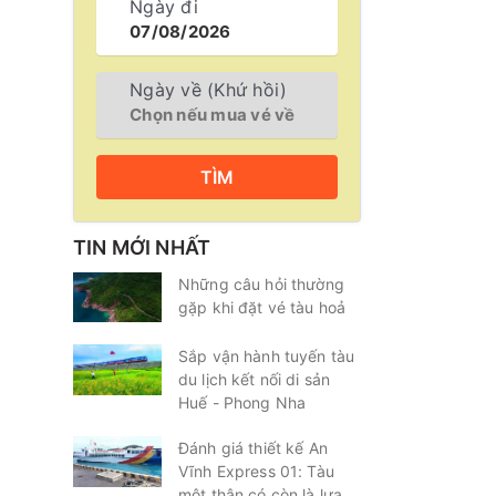
Ngày đi
Ngày về (Khứ hồi)
TÌM
TIN MỚI NHẤT
Những câu hỏi thường
gặp khi đặt vé tàu hoả
Sắp vận hành tuyến tàu
du lịch kết nối di sản
Huế - Phong Nha
Đánh giá thiết kế An
Vĩnh Express 01: Tàu
một thân có còn là lựa