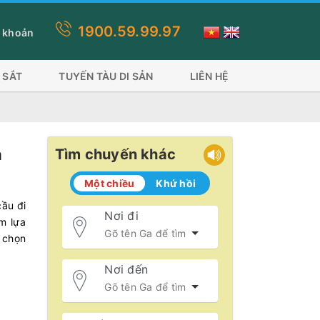
1900.59.99.97
này quý khách lựa chọn thanh toán thẻ visa, ứng dụng ví sẽ mất phí
 khoản
 SẮT
TUYẾN TÀU DI SẢN
LIÊN HỆ
n
Tìm chuyến khác
Một chiều
Khứ hồi
cầu đi
Nơi đi
m lựa
a chọn
Nơi đến