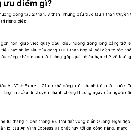
 ưu điểm gì?
uộng dòng tàu 2 thân, 3 thân, nhưng cấu trúc tàu 1 thân truyền
rị riêng biệt:
 gọn hơn, giúp việc quay đầu, điều hướng trong lòng cảng trở lê
tiêu hao nhiên liệu của dòng tàu 1 thân hợp lý. Với kích thước nh
rí cầu cảng khác nhau mà không gặp quá nhiều hạn chế về không
, tàu An Vĩnh Express 01 có khả năng lướt nhanh trên mặt nước. 
đáp ứng nhu cầu di chuyển nhanh chóng thường ngày của người dâ
hè từ tháng 4 đến tháng 8), thời tiết vùng biển Quảng Ngãi đẹp,
uận lợi tàu An Vĩnh Express 01 phát huy tối đa công năng, mang lạ