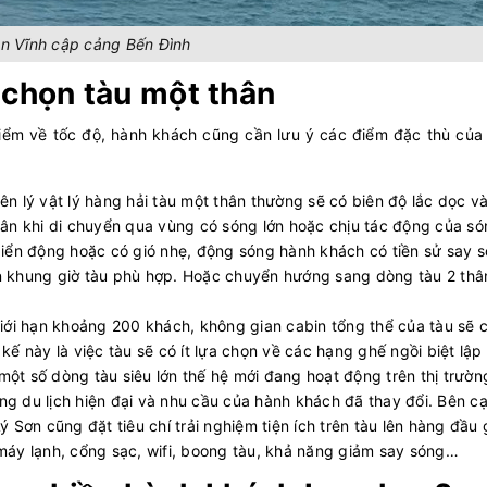
n Vĩnh cập cảng Bến Đình
a chọn tàu một thân
điểm về tốc độ, hành khách cũng cần lưu ý các điểm đặc thù của
n lý vật lý hàng hải tàu một thân thường sẽ có biên độ lắc dọc và
hân khi di chuyển qua vùng có sóng lớn hoặc chịu tác động của s
biển động hoặc có gió nhẹ, động sóng hành khách có tiền sử say 
n khung giờ tàu phù hợp. Hoặc chuyển hướng sang dòng tàu 2 thâ
giới hạn khoảng 200 khách, không gian cabin tổng thể của tàu sẽ 
kế này là việc tàu sẽ có ít lựa chọn về các hạng ghế ngồi biệt lập
ột số dòng tàu siêu lớn thế hệ mới đang hoạt động trên thị trườn
ng du lịch hiện đại và nhu cầu của hành khách đã thay đổi. Bên c
ý Sơn cũng đặt tiêu chí trải nghiệm tiện ích trên tàu lên hàng đầu
 máy lạnh, cổng sạc, wifi, boong tàu, khả năng giảm say sóng…