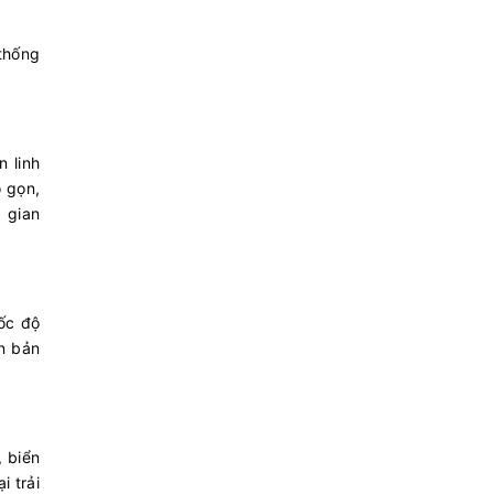
 thống
n linh
ỏ gọn,
 gian
Tốc độ
n bản
 biển
i trải