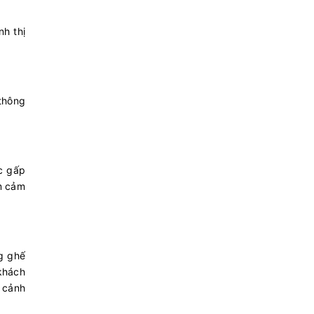
nh thị
 thông
ặc gấp
ảm cảm
ng ghế
khách
 cảnh