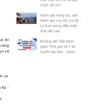
chọn tối ưu?
Đánh giá năng lực vận
hành tàu cao tốc Sa Kỳ -
Lý Sơn trong điều kiện
thời tiết xấu
và An
Đường sắt Việt Nam
à công
giảm 10% giá vé 1 số
họn xẻ
tuyến tàu Bắc - Nam
nh và
 Kỳ -
t