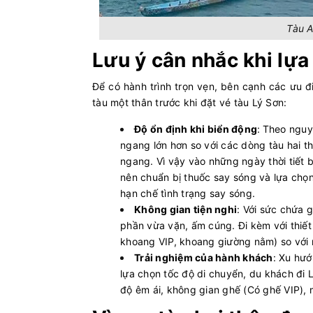
Tàu A
Lưu ý cân nhắc khi lự
Để có hành trình trọn vẹn, bên cạnh các ưu 
tàu một thân trước khi đặt vé tàu Lý Sơn:
Độ ổn định khi biển động
:
Theo nguyê
ngang lớn hơn so với các dòng tàu hai t
ngang. Vì vậy vào những ngày thời tiết 
nên chuẩn bị thuốc say sóng và lựa chọ
hạn chế tình trạng say sóng.
Không gian tiện nghi
: Với sức chứa 
phần vừa vặn, ấm cúng. Đi kèm với thiết 
khoang VIP, khoang giường nằm) so với m
Trải nghiệm của hành khách
: Xu hướ
lựa chọn tốc độ di chuyển, du khách đi L
độ êm ái, không gian ghế (Có ghế VIP),