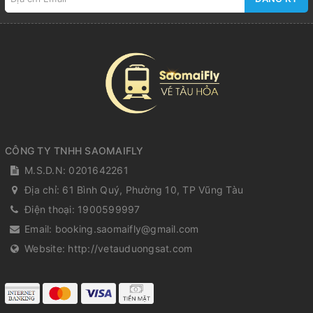
CÔNG TY TNHH SAOMAIFLY
M.S.D.N: 0201642261
Địa chỉ:
61 Bình Quý, Phường 10, TP Vũng Tàu
Điện thoại:
1900599997
Email:
booking.saomaifly@gmail.com
Website:
http://vetauduongsat.com