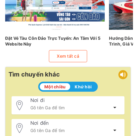
Đặt Vé Tàu Côn Đảo Trực Tuyến: An Tâm Với 5
Hướng Dẫn Đ
Website Này
Trình, Giá Vé
Xem tất cả
Tìm chuyến khác
Một chiều
Khứ hồi
Nơi đi
Nơi đến