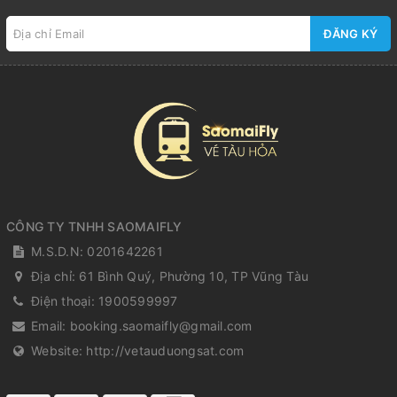
ĐĂNG KÝ
CÔNG TY TNHH SAOMAIFLY
M.S.D.N: 0201642261
Địa chỉ:
61 Bình Quý, Phường 10, TP Vũng Tàu
Điện thoại:
1900599997
Email:
booking.saomaifly@gmail.com
Website:
http://vetauduongsat.com