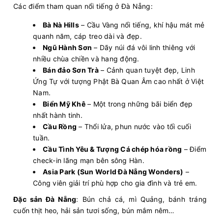
Các điểm tham quan nổi tiếng ở Đà Nẵng:
Bà Nà Hills
– Cầu Vàng nổi tiếng, khí hậu mát mẻ
quanh năm, cáp treo dài và đẹp.
Ngũ Hành Sơn
– Dãy núi đá vôi linh thiêng với
nhiều chùa chiền và hang động.
Bán đảo Sơn Trà
– Cảnh quan tuyệt đẹp, Linh
Ứng Tự với tượng Phật Bà Quan Âm cao nhất ở Việt
Nam.
Biển Mỹ Khê
– Một trong những bãi biển đẹp
nhất hành tinh.
Cầu Rồng
– Thổi lửa, phun nước vào tối cuối
tuần.
Cầu Tình Yêu & Tượng Cá chép hóa rồng
– Điểm
check-in lãng mạn bên sông Hàn.
Asia Park (Sun World Đà Nẵng Wonders)
–
Công viên giải trí phù hợp cho gia đình và trẻ em.
Đặc sản Đà Nẵng
: Bún chả cá, mì Quảng, bánh tráng
cuốn thịt heo, hải sản tươi sống, bún mắm nêm…