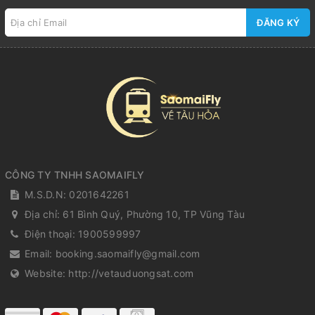
ĐĂNG KÝ
CÔNG TY TNHH SAOMAIFLY
M.S.D.N: 0201642261
Địa chỉ:
61 Bình Quý, Phường 10, TP Vũng Tàu
Điện thoại:
1900599997
Email:
booking.saomaifly@gmail.com
Website:
http://vetauduongsat.com