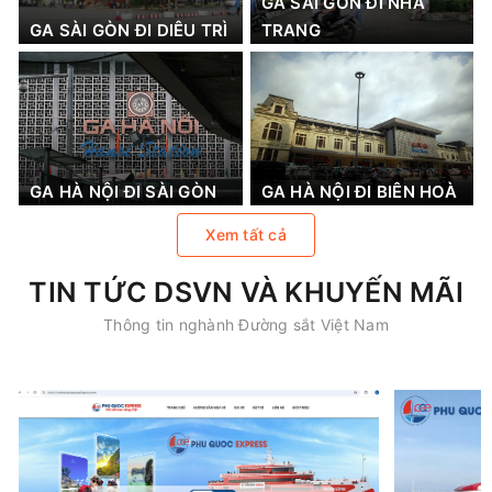
GA SÀI GÒN ĐI NHA
GA SÀI GÒN ĐI DIÊU TRÌ
TRANG
GA HÀ NỘI ĐI SÀI GÒN
GA HÀ NỘI ĐI BIÊN HOÀ
Xem tất cả
TIN TỨC DSVN VÀ KHUYẾN MÃI
Thông tin nghành Đường sắt Việt Nam