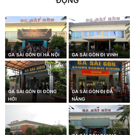
ĐỘNG
GA SÀI GÒN ĐI HÀ NỘI
GA SÀI GÒN ĐI VINH
GA SÀI GÒN ĐI ĐỒNG
GA SÀI GÒN ĐI ĐÀ
HỚI
NẴNG