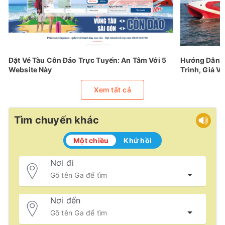
Đặt Vé Tàu Côn Đảo Trực Tuyến: An Tâm Với 5
Hướng Dẫn Đ
Website Này
Trình, Giá Vé
Xem tất cả
Tìm chuyến khác
Một chiều
Khứ hồi
Nơi đi
Nơi đến