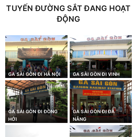
TUYẾN ĐƯỜNG SẮT ĐANG HOẠT
ĐỘNG
GA SÀI GÒN ĐI HÀ NỘI
GA SÀI GÒN ĐI VINH
GA SÀI GÒN ĐI ĐỒNG
GA SÀI GÒN ĐI ĐÀ
HỚI
NẴNG