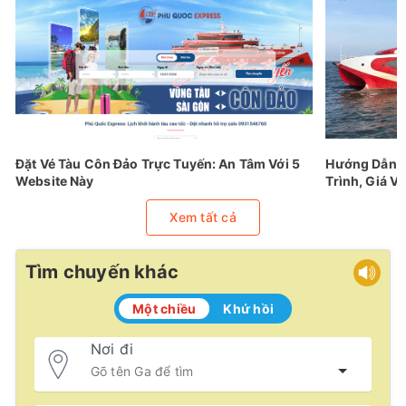
Đặt Vé Tàu Côn Đảo Trực Tuyến: An Tâm Với 5
Hướng Dẫn Đ
Website Này
Trình, Giá Vé
Xem tất cả
Tìm chuyến khác
Một chiều
Khứ hồi
Nơi đi