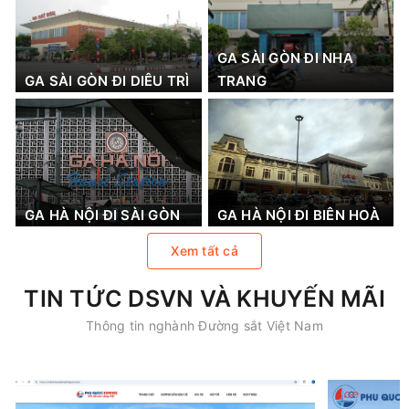
GA SÀI GÒN ĐI NHA
GA SÀI GÒN ĐI DIÊU TRÌ
TRANG
GA HÀ NỘI ĐI SÀI GÒN
GA HÀ NỘI ĐI BIÊN HOÀ
Xem tất cả
TIN TỨC DSVN VÀ KHUYẾN MÃI
Thông tin nghành Đường sắt Việt Nam