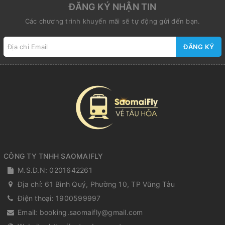
ĐĂNG KÝ NHẬN TIN
Các chương trình khuyến mãi sẽ tự động gửi đến bạn.
ĐĂNG KÝ
CÔNG TY TNHH SAOMAIFLY
M.S.D.N: 0201642261
Địa chỉ:
61 Bình Quý, Phường 10, TP Vũng Tàu
Điện thoại:
1900599997
Email:
booking.saomaifly@gmail.com