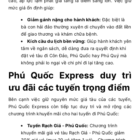
cao, áp lực lạm phát gia tăng là điểm sáng lớn. Việc giữ
mức giá ổn định giúp:
Giảm gánh nặng cho hành khách:
Đặc biệt là
bà con hải đảo thường xuyên di chuyển vào đất liền
để giao thương và khám chữa bệnh.
Kích cầu du lịch bền vững:
Giúp hành khách yên
tâm về ngân sách, dễ dàng đưa ra quyết định khi
đặt vé tàu đi Côn Đảo, Phú Quốc hay Phú Quý mà
không phải lo ngại về chi phí đi lại tăng cao.
Phú Quốc Express duy trì
ưu đãi các tuyến trọng điểm
Bên cạnh việc giữ nguyên mức giá tàu của các tuyến,
Phú Quốc Express còn tiếp tục duy trì và mở rộng các
chương trình khuyến mãi cho hai tuyến đi Phú Quốc:
Tuyến Rạch Giá - Phú Quốc:
Chương trình
khuyến mãi giá vé tàu Rạch Giá - Phú Quốc giảm
30% giá vé (mua 20 vé tặng 1 vé)... Chương trình