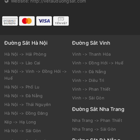
Website:
http://vetauduongsat.com
Đường Sắt Hà Nội
Đường Sắt Vinh
Hà Nội -> Hải Phòng
Vinh -> Thanh Hóa
Hà Nội -> Lào Cai
Vinh -> Đồng Hới -> Huế
Hà Nội -> Vinh -> Đồng Hới ->
Vinh -> Đà Nẵng
Huế
Vinh -> Diêu Trì
Hà Nội -> Phố Lu
Vinh -> Phan Thiết
Hà Nội -> Đà Nẵng
Vinh -> Sài Gòn
Hà Nội -> Thái Nguyên
Đường Sắt Nha Trang
Hà Nội -> Đồng Đăng
Nha Trang -> Phan Thiết
Kép -> Hạ Long
Nha Trang -> Sài Gòn
Hà Nội -> Sài Gòn