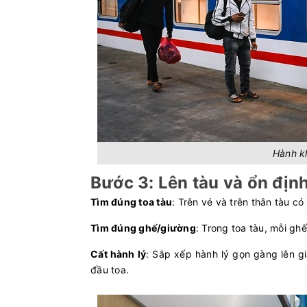
Hành kh
Bước 3: Lên tàu và ổn địn
Tìm đúng toa tàu
: Trên vé và trên thân tàu c
Tìm đúng ghế/giường
: Trong toa tàu, mỗi gh
Cất hành lý
: Sắp xếp hành lý gọn gàng lên g
đầu toa.