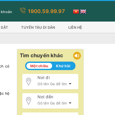
1900.59.99.97
y quý khách lựa chọn thanh toán thẻ visa, ứng dụng ví sẽ mất phí d
 khoản
 SẮT
TUYẾN TÀU DI SẢN
LIÊN HỆ
Tìm chuyến khác
Một chiều
Khứ hồi
ch có
Nơi đi
oặc hộ
Nơi đến