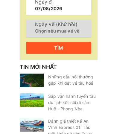
Ngày đi
Ngày về (Khứ hồi)
TÌM
TIN MỚI NHẤT
Những câu hỏi thường
gặp khi đặt vé tàu hoả
Sắp vận hành tuyến tàu
du lịch kết nối di sản
Huế - Phong Nha
Đánh giá thiết kế An
Vĩnh Express 01: Tàu
một thân có còn là lựa