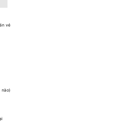
án vé
a nào)
ại