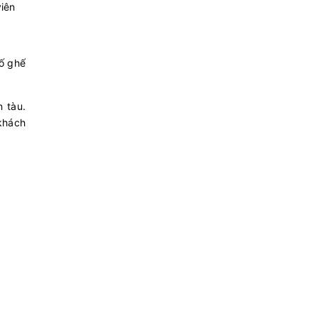
viên
số ghế
n tàu.
 khách