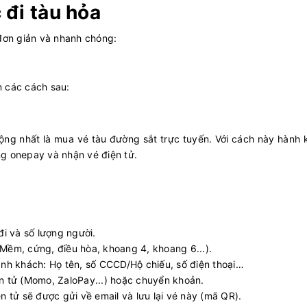
 đi tàu hỏa
 đơn giản và nhanh chóng:
n các cách sau:
ộng nhất là mua vé tàu đường sắt trực tuyến. Với cách này hành
ng onepay và nhận vé điện tử.
đi và số lượng người.
Mềm, cứng, điều hòa, khoang 4, khoang 6...).
hành khách: Họ tên, số CCCD/Hộ chiếu, số điện thoại…
n tử (Momo, ZaloPay...) hoặc chuyển khoản.
n tử sẽ được gửi về email và lưu lại vé này (mã QR).