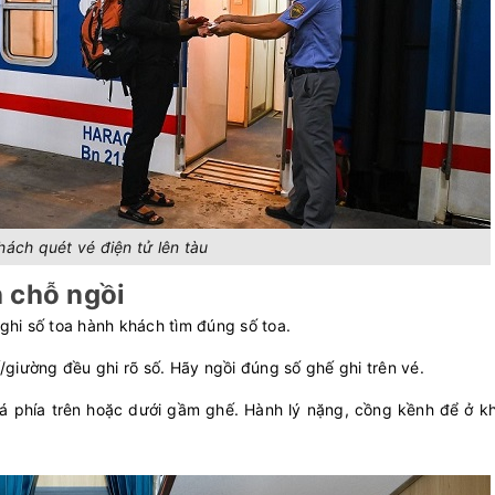
ách quét vé điện tử lên tàu
h chỗ ngồi
ó ghi số toa hành khách tìm đúng số toa.
ế/giường đều ghi rõ số. Hãy ngồi đúng số ghế ghi trên vé.
iá phía trên hoặc dưới gầm ghế. Hành lý nặng, cồng kềnh để ở k