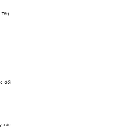
 Tết),
c đối
ấy xác