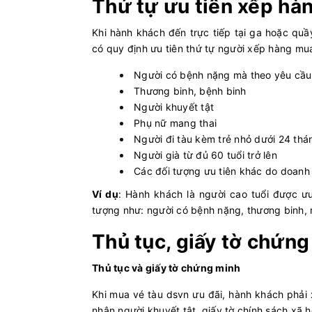
Thứ tự ưu tiên xếp hà
Khi hành khách đến trực tiếp tại ga hoặc quầ
có quy định ưu tiên thứ tự người xếp hàng m
Người có bệnh nặng mà theo yêu cầu 
Thương binh, bệnh binh
Người khuyết tật
Phụ nữ mang thai
Người đi tàu kèm trẻ nhỏ dưới 24 thá
Người già từ đủ 60 tuổi trở lên
Các đối tượng ưu tiên khác do doanh
Ví dụ
: Hành khách là người cao tuổi được ư
tượng như: người có bệnh nặng, thương binh, 
Thủ tục, giấy tờ chứng
Thủ tục và giấy tờ chứng minh
Khi mua vé tàu dsvn ưu đãi, hành khách phải x
nhận người khuyết tật, giấy tờ chính sách xã h