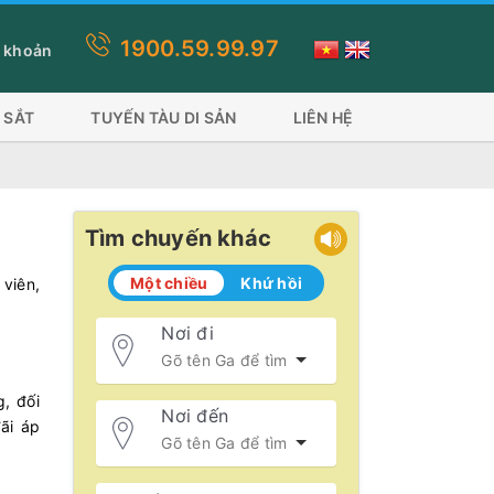
1900.59.99.97
n này quý khách lựa chọn thanh toán thẻ visa, ứng dụng ví sẽ mất p
 khoản
 SẮT
TUYẾN TÀU DI SẢN
LIÊN HỆ
Tìm chuyến khác
Một chiều
Khứ hồi
 viên,
Nơi đi
, đối
Nơi đến
ãi áp