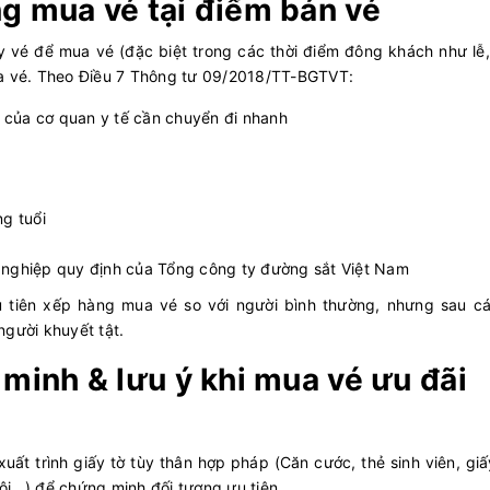
ng mua vé tại điểm bán vé
y vé để mua vé (đặc biệt trong các thời điểm đông khách như lễ,
ua vé. Theo Điều 7 Thông tư 09/2018/TT-BGTVT:
của cơ quan y tế cần chuyển đi nhanh
ng tuổi
 nghiệp quy định của Tổng công ty đường sắt Việt Nam
u tiên xếp hàng mua vé so với người bình thường, nhưng sau cá
người khuyết tật.
 minh & lưu ý khi mua vé ưu đãi
uất trình giấy tờ tùy thân hợp pháp (Căn cước, thẻ sinh viên, gi
ội...) để chứng minh đối tượng ưu tiên.