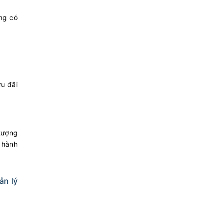
ng có
ưu đãi
 tượng
ụ hành
ản lý