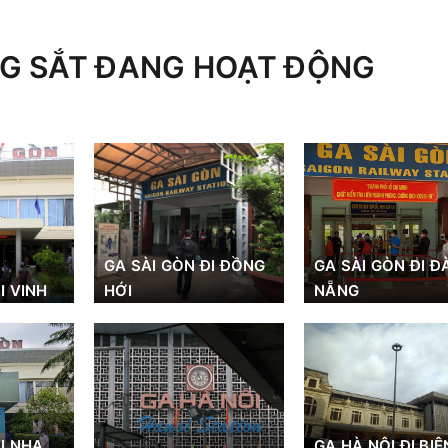
G SẮT ĐANG HOẠT ĐỘNG
GA SÀI GÒN ĐI ĐỒNG
GA SÀI GÒN ĐI Đ
I VINH
HỚI
NẴNG
I NHA
GA HÀ NỘI ĐI BIÊ