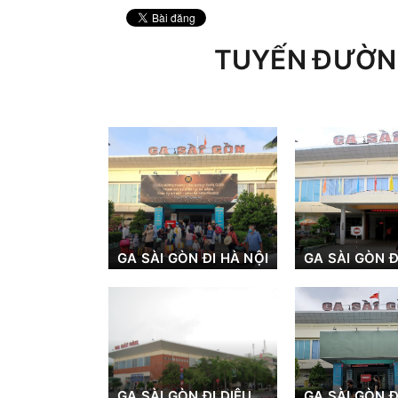
TUYẾN ĐƯỜN
GA SÀI GÒN ĐI HÀ NỘI
GA SÀI GÒN Đ
GA SÀI GÒN ĐI DIÊU
GA SÀI GÒN Đ