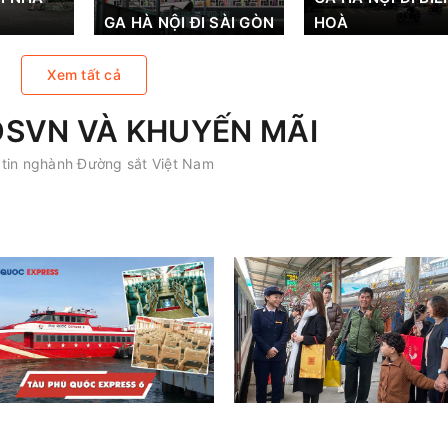
GA HÀ NỘI ĐI SÀI GÒN
HOÀ
Xem tất cả
DSVN VÀ KHUYẾN MÃI
tin nghành Đường sắt Việt Nam