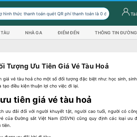
h toán quét QR phí thanh toán là 0 đồng, ngoài hình thức thanh toá
Tài
 TÀU
NHÀ GA
ĐIỂM ĐẾN
THÔNG TIN ĐƯỜNG
ối Tượng Ưu Tiên Giá Vé Tàu Hoả
giá vé tàu hoả cho một số đối tượng đặc biệt như: học sinh, sinh
tạo điều kiện thuận lợi cho việc đi lại.
ưu tiên giá vé tàu hoả
 ưu đãi đối với người khuyết tật, người cao tuổi, người có công
 vé của Đường sắt Việt Nam (DSVN) cũng quy định các loại ưu đ
 tiên.
au được ưu đãi khi đi tàu: