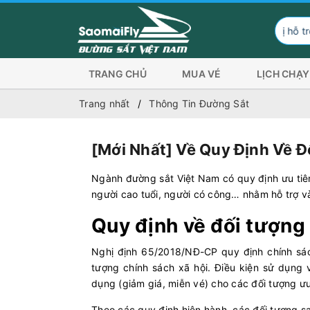
Đơn vị hỗ trợ hình thức than
TRANG CHỦ
MUA VÉ
LỊCH CHẠY
Trang nhất
Thông Tin Đường Sắt
[Mới Nhất] Về Quy Định Về Đ
Ngành đường sắt Việt Nam có quy định ưu tiên 
người cao tuổi, người có công… nhằm hỗ trợ và 
Quy định về đối tượng 
Nghị định 65/2018/NĐ-CP quy định chính sách
tượng chính sách xã hội. Điều kiện sử dụng
dụng (giảm giá, miễn vé) cho các đối tượng ưu
Theo các quy định hiện hành, các đối tượng s