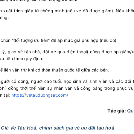
ần xuất trình giấy tờ chứng minh (nếu vé đã được giảm). Nếu khô
ường.
 chọn “đối tượng ưu tiên” để áp mức giá phù hợp (nếu có).
 lý, giao vé tận nhà, đặt vé qua điện thoại) cũng được áp giảm/
ưu tiên theo quy định.
ế liên vận trừ khi có thỏa thuận quốc tế giữa các bên.
người có công, người cao tuổi, học sinh và sinh viên và các đối
hi phí, đồng thời thể hiện sự nhân văn và công bằng trong phục v
n tại:
https://vetauduongsat.com/
Tác giả:
Qu
 Giá Vé Tàu Hoả
,
chính sách giá vé ưu đãi tàu hoả