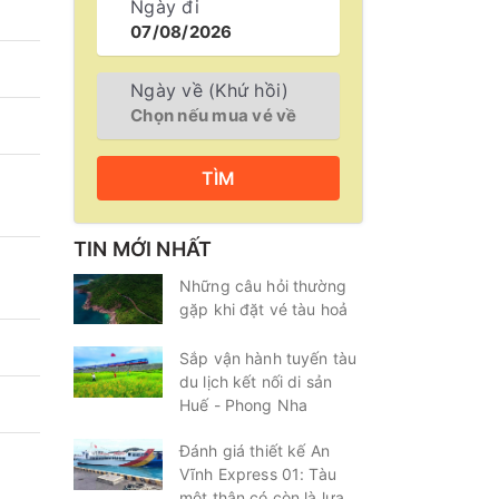
Ngày đi
Ngày về (Khứ hồi)
TÌM
TIN MỚI NHẤT
Những câu hỏi thường
gặp khi đặt vé tàu hoả
Sắp vận hành tuyến tàu
du lịch kết nối di sản
Huế - Phong Nha
Đánh giá thiết kế An
Vĩnh Express 01: Tàu
một thân có còn là lựa