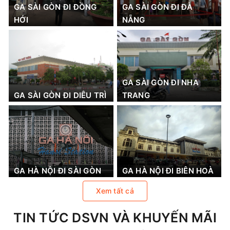
GA SÀI GÒN ĐI ĐỒNG
GA SÀI GÒN ĐI ĐÀ
HỚI
NẴNG
GA SÀI GÒN ĐI NHA
GA SÀI GÒN ĐI DIÊU TRÌ
TRANG
GA HÀ NỘI ĐI SÀI GÒN
GA HÀ NỘI ĐI BIÊN HOÀ
Xem tất cả
TIN TỨC DSVN VÀ KHUYẾN MÃI