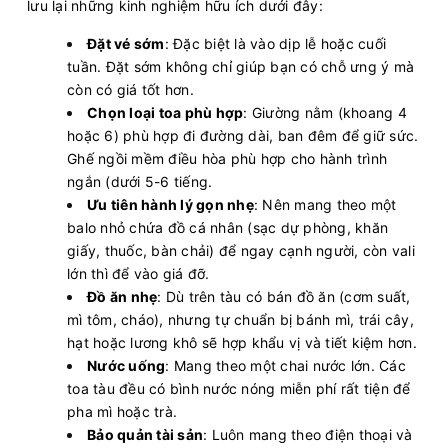
lưu lại những kinh nghiệm hữu ích dưới đây:
Đặt vé sớm
: Đặc biệt là vào dịp lễ hoặc cuối
tuần. Đặt sớm không chỉ giúp bạn có chỗ ưng ý mà
còn có giá tốt hơn.
Chọn loại toa phù hợp
: Giường nằm (khoang 4
hoặc 6) phù hợp đi đường dài, ban đêm để giữ sức.
Ghế ngồi mềm điều hòa phù hợp cho hành trình
ngắn (dưới 5-6 tiếng.
Ưu tiên hành lý gọn nhẹ
: Nên mang theo một
balo nhỏ chứa đồ cá nhân (sạc dự phòng, khăn
giấy, thuốc, bàn chải) để ngay cạnh người, còn vali
lớn thì để vào giá đỡ.
Đồ ăn nhẹ
: Dù trên tàu có bán đồ ăn (cơm suất,
mì tôm, cháo), nhưng tự chuẩn bị bánh mì, trái cây,
hạt hoặc lương khô sẽ hợp khẩu vị và tiết kiệm hơn.
Nước uống
: Mang theo một chai nước lớn. Các
toa tàu đều có bình nước nóng miễn phí rất tiện để
pha mì hoặc trà.
Bảo quản tài sản
: Luôn mang theo điện thoại và