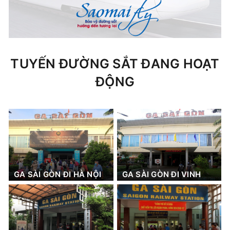
TUYẾN ĐƯỜNG SẮT ĐANG HOẠT
ĐỘNG
GA SÀI GÒN ĐI HÀ NỘI
GA SÀI GÒN ĐI VINH