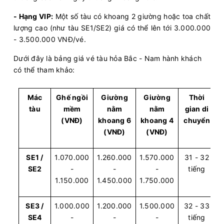
- Hạng VIP:
Một số tàu có khoang 2 giường hoặc toa chất
lượng cao (như tàu SE1/SE2) giá có thể lên tới 3.000.000
- 3.500.000 VNĐ/vé.
Dưới đây là bảng giá vé tàu hỏa Bắc - Nam hành khách
có thể tham khảo:
Mác
Ghế ngồi
Giường
Giường
Thời
tàu
mềm
nằm
nằm
gian di
(VNĐ)
khoang 6
khoang 4
chuyển
(VNĐ)
(VNĐ)
SE1 /
1.070.000
1.260.000
1.570.000
31 - 32
SE2
-
-
-
tiếng
1.150.000
1.450.000
1.750.000
SE3 /
1.000.000
1.200.000
1.500.000
32 - 33
SE4
-
-
-
tiếng