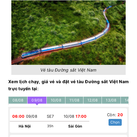
Vé tàu Đường sắt Việt Nam
Xem lịch chạy, giá vé và đặt vé tàu Đường sắt Việt Nam
trực tuyến tại
:
08/08
09/08
10/08
11/08
12/08
13/08
14/08
Còn:
20
06:00
09/08
SE7
10/08
17:00
Chọn
Hà Nội
35h
Sài Gòn