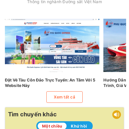
Thông tin nghành Đường sắt Việt Nam
Đặt Vé Tàu Côn Đảo Trực Tuyến: An Tâm Với 5
Hướng Dẫn Đ
Website Này
Trình, Giá Vé
Xem tất cả
Tìm chuyến khác
Một chiều
Khứ hồi