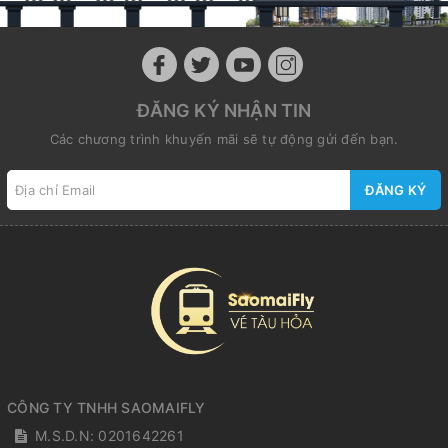
ĐĂNG KÝ NHẬN TIN
Các chương trình khuyến mãi sẽ tự động gửi đến bạn.
ĐĂNG KÝ
CÔNG TY TNHH SAOMAIFLY
M.S.D.N: 0201642261