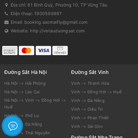
Địa chỉ:
61 Bình Quý, Phường 10, TP Vũng Tàu
Điện thoại:
1900599997
Email:
booking.saomaifly@gmail.com
Website:
http://vetauduongsat.com
Đường Sắt Hà Nội
Đường Sắt Vinh
Hà Nội -> Hải Phòng
Vinh -> Thanh Hóa
Hà Nội -> Lào Cai
Vinh -> Đồng Hới -> Huế
Hà Nội -> Vinh -> Đồng Hới ->
Vinh -> Đà Nẵng
Huế
Vinh -> Diêu Trì
Hà Nội -> Phố Lu
Vinh -> Phan Thiết
Hà Nội -> Đà Nẵng
Vinh -> Sài Gòn
Hà Nội -> Thái Nguyên
Đường Sắt Nha Trang