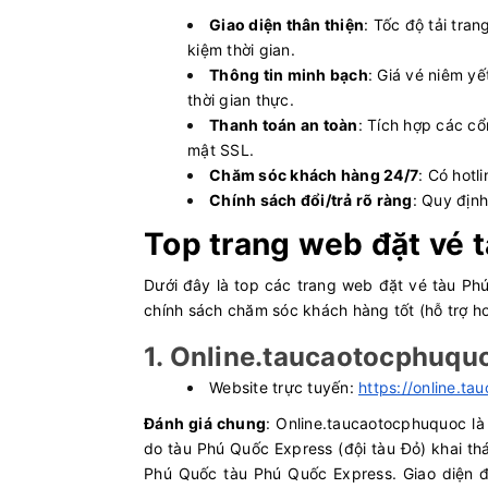
Giao diện thân thiện
: Tốc độ tải tran
kiệm thời gian.
Thông tin minh bạch
: Giá vé niêm yế
thời gian thực.
Thanh toán an toàn
: Tích hợp các c
mật SSL.
Chăm sóc khách hàng 24/7
: Có hotl
Chính sách đổi/trả rõ ràng
: Quy định
Top trang web đặt vé t
Dưới đây là top các trang web đặt vé tàu Ph
chính sách chăm sóc khách hàng tốt (hỗ trợ h
1. Online.taucaotocphuq
Website trực tuyến:
https://online.t
Đánh giá chung
: Online.taucaotocphuquoc l
do tàu Phú Quốc Express (đội tàu Đỏ) khai th
Phú Quốc tàu Phú Quốc Express. Giao diện đ