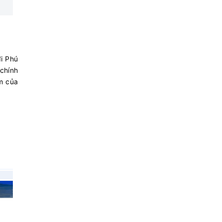
đi Phú
chính
m của