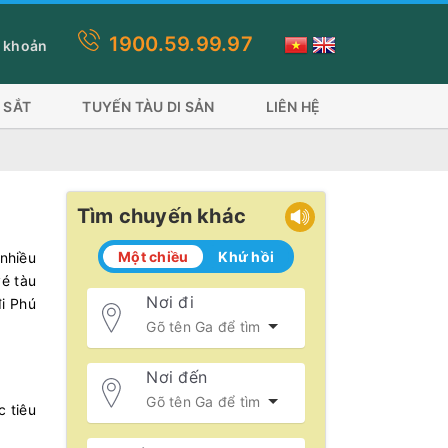
1900.59.99.97
h toán này quý khách lựa chọn thanh toán thẻ visa, ứng dụng ví sẽ 
 khoản
 SẮT
TUYẾN TÀU DI SẢN
LIÊN HỆ
Tìm chuyến khác
Một chiều
Khứ hồi
nhiều
vé tàu
Nơi đi
i Phú
Nơi đến
c tiêu