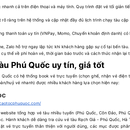
g nhanh cả trên điện thoại và máy tính. Quy trình đặt vé tối giản tiế
t rõ ràng trên hệ thống và cập nhật đầy đủ lịch trình chạy tàu cập
ổng thanh toán uy tín (VNPay, Momo, Chuyển khoản định danh) có
ine, Zalo hỗ trợ ngay lập tức khi khách hàng gặp sự cố tại bến tàu
 cụ thể về phí hoàn vé, thời gian báo trước và cách thức nhận lại 
àu Phú Quốc uy tín, giá tốt
ú Quốc có hệ thống book vé trực tuyến (chọn ghế, nhận vé điện t
oàn/huỷ vé nhanh) được nhiều khách hàng lựa chọn hiện nay:
uoc
aucaotocphuquoc.com/
à website tổng hợp vé tàu nhiều tuyến (Phú Quốc, Côn Đảo, Phú 
ác. Hành khách dễ dàng tra cứu vé tàu Rạch Giá - Phú Quốc, Hà 
ặt vé trực tuyến thân thiện với người dùng, các mục được phân