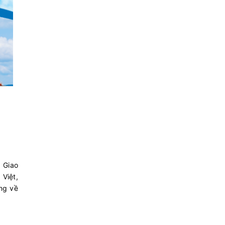
. Giao
 Việt,
ang về