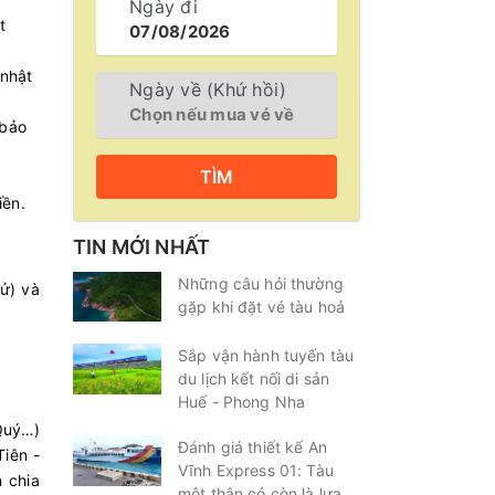
Ngày đi
t
 nhật
Ngày về (Khứ hồi)
 bảo
TÌM
.
tiền.
TIN MỚI NHẤT
Những câu hỏi thường
ử) và
gặp khi đặt vé tàu hoả
Sắp vận hành tuyến tàu
du lịch kết nối di sản
Huế - Phong Nha
Quý…)
Đánh giá thiết kế An
Tiên -
Vĩnh Express 01: Tàu
 chia
một thân có còn là lựa