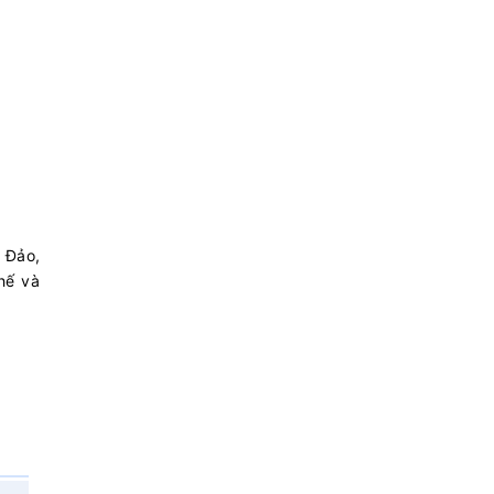
n Đảo,
hế và