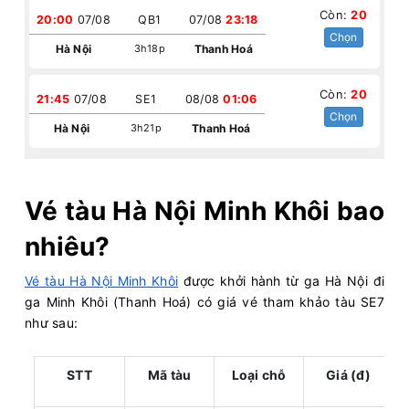
Còn:
20
20:00
07/08
QB1
07/08
23:18
Chọn
Hà Nội
3h18p
Thanh Hoá
Còn:
20
21:45
07/08
SE1
08/08
01:06
Chọn
Hà Nội
3h21p
Thanh Hoá
Vé tàu Hà Nội Minh Khôi bao
nhiêu?
Vé tàu Hà Nội Minh Khôi
được khởi hành từ ga Hà Nội đi
ga Minh Khôi (Thanh Hoá) có giá vé tham khảo tàu SE7
như sau:
STT
Mã tàu
Loại chỗ
Giá (đ)