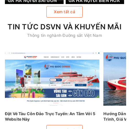
GA HÀ NỘI ĐI SÀI GÒN
GA HÀ NỘI ĐI BIÊN HOÀ
Xem tất cả
TIN TỨC DSVN VÀ KHUYẾN MÃI
Thông tin nghành Đường sắt Việt Nam
Đặt Vé Tàu Côn Đảo Trực Tuyến: An Tâm Với 5
Hướng Dẫn Đ
Website Này
Trình, Giá Vé