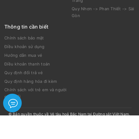
Trang
Quy Nhơn -> Phan Thiết -> Sài
Gòn
Thông tin cần biết
Chính sách bảo mật
Điều khoản sử dụng
Hướng dẫn mua vé
Điều khoản thanh toán
Quy định đổi trả vé
Quy định hàng hóa đi kèm
Chính sách với trẻ em và người
cao tuổi
© Bản quyền thuộc về
Vé tàu hoả Bắc Nam tại Đường sắt Việt Nam
.
Thiết kế bởi Tàu Bắc Nam.