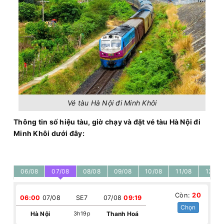
Vé tàu Hà Nội đi Minh Khôi
Thông tin số hiệu tàu, giờ chạy và đặt vé tàu Hà Nội đi
Minh Khôi dưới đây:
06/08
07/08
08/08
09/08
10/08
11/08
12/08
Còn:
20
06:00
07/08
SE7
07/08
09:19
Chọn
Hà Nội
3h19p
Thanh Hoá