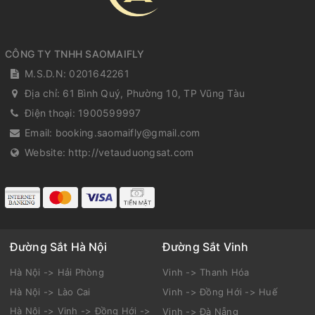
CÔNG TY TNHH SAOMAIFLY
M.S.D.N: 0201642261
Địa chỉ:
61 Bình Quý, Phường 10, TP Vũng Tàu
Điện thoại:
1900599997
Email:
booking.saomaifly@gmail.com
Website:
http://vetauduongsat.com
Đường Sắt Hà Nội
Đường Sắt Vinh
Hà Nội -> Hải Phòng
Vinh -> Thanh Hóa
Hà Nội -> Lào Cai
Vinh -> Đồng Hới -> Huế
Hà Nội -> Vinh -> Đồng Hới ->
Vinh -> Đà Nẵng