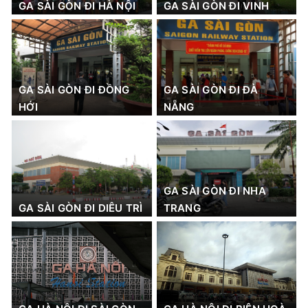
GA SÀI GÒN ĐI HÀ NỘI
GA SÀI GÒN ĐI VINH
GA SÀI GÒN ĐI ĐỒNG
GA SÀI GÒN ĐI ĐÀ
HỚI
NẴNG
GA SÀI GÒN ĐI NHA
GA SÀI GÒN ĐI DIÊU TRÌ
TRANG