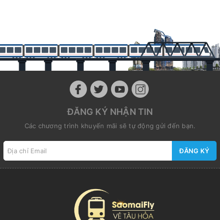
ĐĂNG KÝ NHẬN TIN
Các chương trình khuyến mãi sẽ tự động gửi đến bạn.
ĐĂNG KÝ