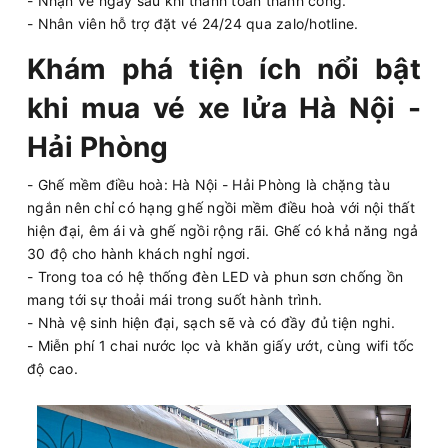
- Nhận vé ngay sau khi thanh toán thành công.
- Nhân viên hỗ trợ đặt vé 24/24 qua zalo/hotline.
Khám phá tiện ích nổi bật
khi mua vé xe lửa Hà Nội -
Hải Phòng
- Ghế mềm điều hoà: Hà Nội - Hải Phòng là chặng tàu
ngắn nên chỉ có hạng ghế ngồi mềm điều hoà với nội thất
hiện đại, êm ái và ghế ngồi rộng rãi. Ghế có khả năng ngả
30 độ cho hành khách nghỉ ngơi.
- Trong toa có hệ thống đèn LED và phun sơn chống ồn
mang tới sự thoải mái trong suốt hành trình.
- Nhà vệ sinh hiện đại, sạch sẽ và có đầy đủ tiện nghi.
- Miễn phí 1 chai nước lọc và khăn giấy ướt, cùng wifi tốc
độ cao.