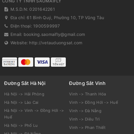
CÔNG TY TNHH SAOMAIFLY
M.S.D.N: 0201642261
Địa chỉ:
61 Bình Quý, Phường 10, TP Vũng Tàu
Điện thoại:
1900599997
Email:
booking.saomaifly@gmail.com
Website:
http://vetauduongsat.com
Đường Sắt Hà Nội
Đường Sắt Vinh
Hà Nội -> Hải Phòng
Vinh -> Thanh Hóa
Hà Nội -> Lào Cai
Vinh -> Đồng Hới -> Huế
Hà Nội -> Vinh -> Đồng Hới ->
Vinh -> Đà Nẵng
Huế
Vinh -> Diêu Trì
Hà Nội -> Phố Lu
Vinh -> Phan Thiết
Hà Nội -> Đà Nẵng