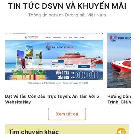
TIN TỨC DSVN VÀ KHUYẾN MÃI
Thông tin nghành Đường sắt Việt Nam
Đặt Vé Tàu Côn Đảo Trực Tuyến: An Tâm Với 5
Hướng Dẫn Đ
Website Này
Trình, Giá Vé
Xem tất cả
Tìm chuyến khác