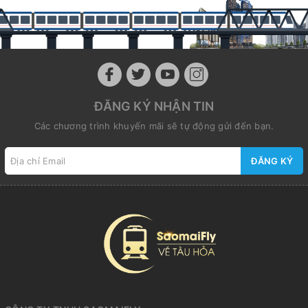
ĐĂNG KÝ NHẬN TIN
Các chương trình khuyến mãi sẽ tự động gửi đến bạn.
ĐĂNG KÝ