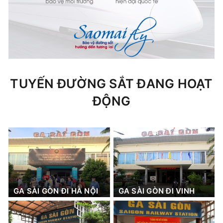
TUYẾN ĐƯỜNG SẮT ĐANG HOẠT
ĐỘNG
GA SÀI GÒN ĐI HÀ NỘI
GA SÀI GÒN ĐI VINH