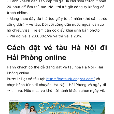
- Hành khách cần sắp xếp tới ga Hà Nội sớm trước ít nhất
20 phút để làm thủ tục. Nếu tới trễ giờ công ty không có
trách nhiệm.
- Mang theo đầy đủ thủ tục giấy tờ cá nhân (thẻ căn cước
công dân) + vé tàu. Đối với công dân nước ngoài cần có
hộ chiếu/visa. Trẻ em cần có giấy khai sinh bản photo.
- Phí đổi vé là 20.000đ/vé và trả vé là 20%.
Cách đặt vé tàu Hà Nội đi
Hải Phòng online
Hành khách có thể dễ dàng đặt vé tàu hoả Hà Nội - Hải
Phòng online
Bước 1: Đặt vé tàu tại:
https://vetauduongsat.com/
và
chọn hành trình di chuyển: Hà Nội - Hải Phòng và ngày đi
→ tìm vé. Nếu mua vé khứ hồi hành khách chọn ngày về.