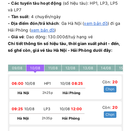
- Các tuyến tàu hoạt động
(số hiệu tàu): HP1, LP3, LP5
và LP7
- Tần suất
: 4 chuyến/ngày
- Địa điểm đón/trả khách
: Ga Hà Nội (
xem bản đồ
) đi ga
Hải Phòng (
xem bản đồ
)
- Giá vé
: Dao động: 130.000đ/tuỳ hạng vé
Chi tiết thông tin số hiệu tàu, thời gian xuất phát - đến,
số ghế còn, giá vé tàu Hà Nội - Hải Phòng dưới đây:
09/08
10/08
11/08
12/08
13/08
14/08
15/08
Còn:
20
06:00
10/08
HP1
10/08
08:25
Chọn
Hà Nội
2h25p
Hải Phòng
Còn:
20
09:25
10/08
LP3
10/08
12:00
Chọn
Hà Nội
2h35p
Hải Phòng