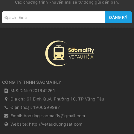
Các chương trình khuyến mãi sẽ tự động gửi đến bạn.
ĐĂNG KÝ
CÔNG TY TNHH SAOMAIFLY
M.S.D.N: 0201642261
Địa chỉ:
61 Bình Quý, Phường 10, TP Vũng Tàu
Điện thoại:
1900599997
Email:
booking.saomaifly@gmail.com
Website:
http://vetauduongsat.com