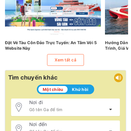
Đặt Vé Tàu Côn Đảo Trực Tuyến: An Tâm Với 5
Hướng Dẫn Đ
Website Này
Trình, Giá Vé
Xem tất cả
Tìm chuyến khác
Một chiều
Khứ hồi
Nơi đi
Nơi đến