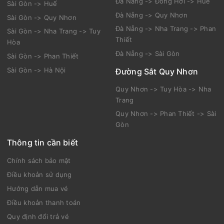
Đà Nẵng -> Đồng Hới -> Huế
Sài Gòn -> Huế
Đà Nẵng -> Quy Nhơn
Sài Gòn -> Quy Nhơn
Đà Nẵng -> Nha Trang -> Phan
Sài Gòn -> Nha Trang -> Tuy
Thiết
Hòa
Đà Nẵng -> Sài Gòn
Sài Gòn -> Phan Thiết
Sài Gòn -> Hà Nội
Đường Sắt Quy Nhơn
Quy Nhơn -> Tuy Hòa -> Nha
Trang
Quy Nhơn -> Phan Thiết -> Sài
Gòn
Thông tin cần biết
Chính sách bảo mật
Điều khoản sử dụng
Hướng dẫn mua vé
Điều khoản thanh toán
Quy định đổi trả vé