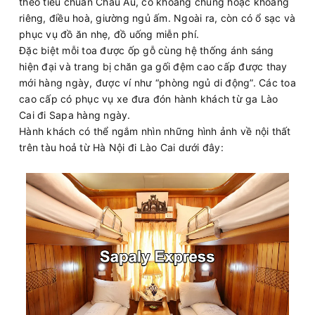
theo tiêu chuẩn Châu Âu, có khoang chung hoặc khoang
riêng, điều hoà, giường ngủ ấm. Ngoài ra, còn có ổ sạc và
phục vụ đồ ăn nhẹ, đồ uống miễn phí.
Đặc biệt mỗi toa được ốp gỗ cùng hệ thống ánh sáng
hiện đại và trang bị chăn ga gối đệm cao cấp được thay
mới hàng ngày, được ví như “phòng ngủ di động”. Các toa
cao cấp có phục vụ xe đưa đón hành khách từ ga Lào
Cai đi Sapa hàng ngày.
Hành khách có thể ngắm nhìn những hình ảnh về nội thất
trên tàu hoả từ Hà Nội đi Lào Cai dưới đây: