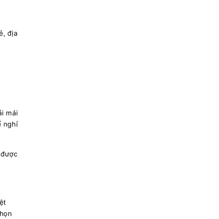
ẻ, địa
i mái
ể nghỉ
u được
ệt
chọn