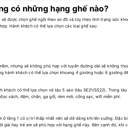
ẵng có những hạng ghế nào?
sẽ được chọn ghế ngồi theo sơ đồ và tùy theo tình trạng sức kho
hợp. Hành khách có thể lựa chọn các loại ghế sau:
 mềm, nhưng sẽ không phù hợp với tuyến đường dài sẽ không thoả
ẵng hành khách có thể lựa chọn khoang 4 giường hoặc 6 giường đ
nh khách có thể lựa chọn vé tàu 5 sao (tàu SE21/SE22). Trong tà
đọc sách, đệm, chăn, ga gối, rèm mới, cổng sạc, wifi miễn phí.
 ở tầng 1 có vị trí thấp nhất nên sẽ dễ dàng khi lên xuống. Đặc bi
ời già hay trẻ em sẽ phù hợp với hạng ghế này. Bên cạnh đó, khi 