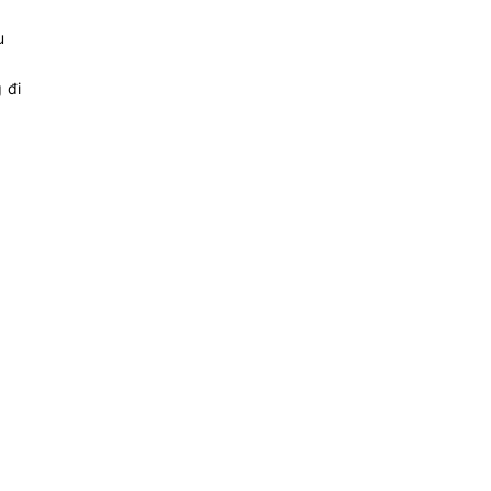
u
 đi