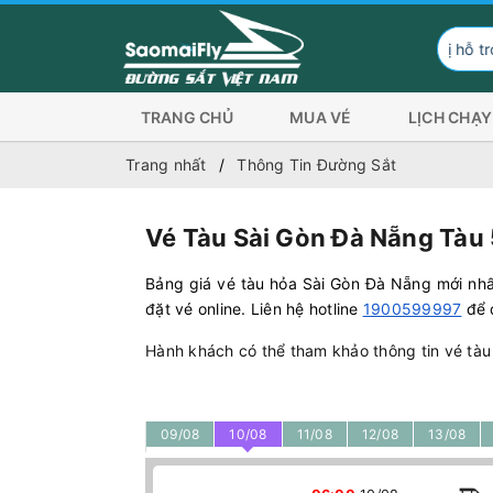
Đơn vị hỗ trợ hình thức t
TRANG CHỦ
MUA VÉ
LỊCH CHẠY
Trang nhất
Thông Tin Đường Sắt
Vé Tàu Sài Gòn Đà Nẵng Tàu 
Bảng giá vé tàu hỏa Sài Gòn Đà Nẵng mới nhấ
đặt vé online. Liên hệ hotline
1900599997
để đ
Hành khách có thể tham khảo thông tin vé tàu
09/08
10/08
11/08
12/08
13/08