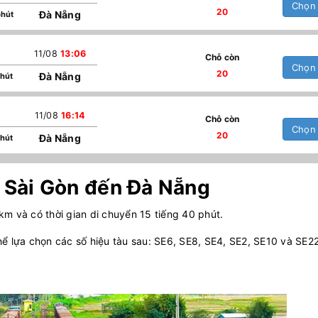
Chọn
20
Đà Nẵng
phút
11/08
13:06
Chỗ còn
Chọn
20
Đà Nẵng
phút
11/08
16:14
Chỗ còn
Chọn
20
Đà Nẵng
phút
ừ Sài Gòn đến Đà Nẵng
m và có thời gian di chuyển 15 tiếng 40 phút.
ể lựa chọn các số hiệu tàu sau: SE6, SE8, SE4, SE2, SE10 và SE22