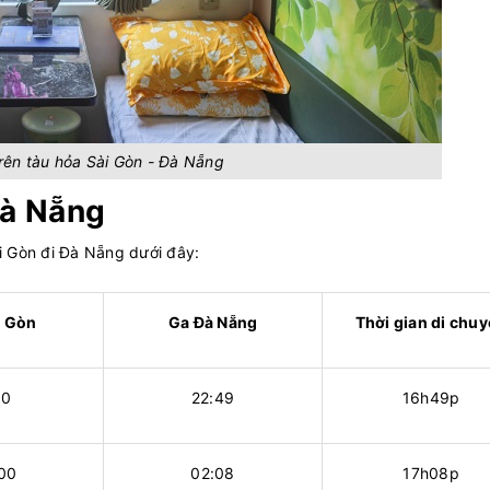
rên tàu hỏa Sài Gòn - Đà Nẵng
Đà Nẵng
i Gòn đi Đà Nẵng dưới đây:
i Gòn
Ga Đà Nẵng
Thời gian di chu
00
22:49
16h49p
00
02:08
17h08p