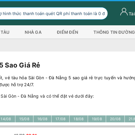
hanh toán quét QR phí thanh toán là 0 đồng, ngoài hình thức thanh 
Tài
 TÀU
NHÀ GA
ĐIỂM ĐẾN
THÔNG TIN ĐƯỜNG
5 Sao Giá Rẻ
t, vé tàu hỏa Sài Gòn - Đà Nẵng 5 sao giá rẻ trực tuyến và hướn
ược hỗ trợ 24/7.
 Sài Gòn - Đà Nẵng và có thể đặt vé dưới đây:
14/08
15/08
16/08
17/08
18/08
19/08
20/08
21/