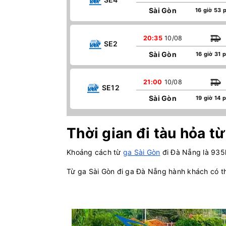
Sài Gòn
16 giờ 53 
20:35
10/08
SE2
Sài Gòn
16 giờ 31 
21:00
10/08
SE12
Sài Gòn
19 giờ 14 
Thời gian đi tàu hỏa t
Khoảng cách từ
ga Sài Gòn
đi Đà Nẵng là 935k
Từ ga Sài Gòn đi ga Đà Nẵng hành khách có th