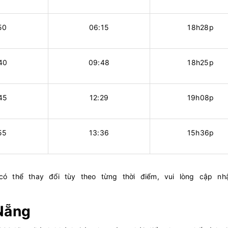
50
06:15
18h28p
40
09:48
18h25p
45
12:29
19h08p
55
13:36
15h36p
ó thể thay đổi tùy theo từng thời điểm, vui lòng cập nhậ
 Nẵng