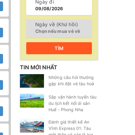
Ngày đi
Ngày về (Khứ hồi)
TÌM
TIN MỚI NHẤT
Những câu hỏi thường
gặp khi đặt vé tàu hoả
Sắp vận hành tuyến tàu
du lịch kết nối di sản
Huế - Phong Nha
Đánh giá thiết kế An
Vĩnh Express 01: Tàu
một thân có còn là lựa