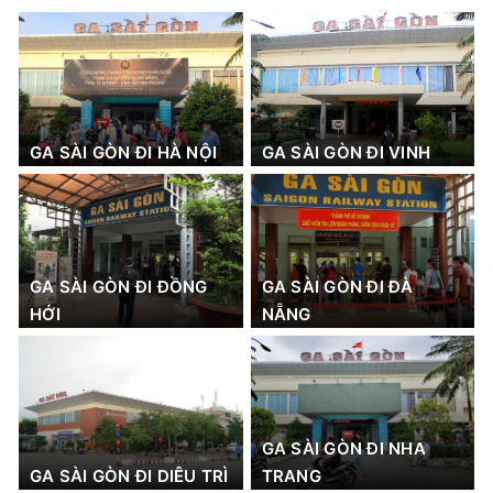
GA SÀI GÒN ĐI HÀ NỘI
GA SÀI GÒN ĐI VINH
GA SÀI GÒN ĐI ĐỒNG
GA SÀI GÒN ĐI ĐÀ
HỚI
NẴNG
GA SÀI GÒN ĐI NHA
GA SÀI GÒN ĐI DIÊU TRÌ
TRANG