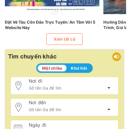
Đặt Vé Tàu Côn Đảo Trực Tuyến: An Tâm Với 5
Hướng Dẫn Đ
Website Này
Trình, Giá Vé
Xem tất cả
Tìm chuyến khác
Một chiều
Khứ hồi
Nơi đi
Nơi đến
Ngày đi