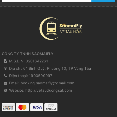
CÔNG TY TNHH SAOMAIFLY
M.S.D.N: 0201642261
Địa chỉ:
61 Bình Quý, Phường 10, TP Vũng Tàu
Điện thoại:
1900599997
Email:
booking.saomaifly@gmail.com
Website:
http://vetauduongsat.com