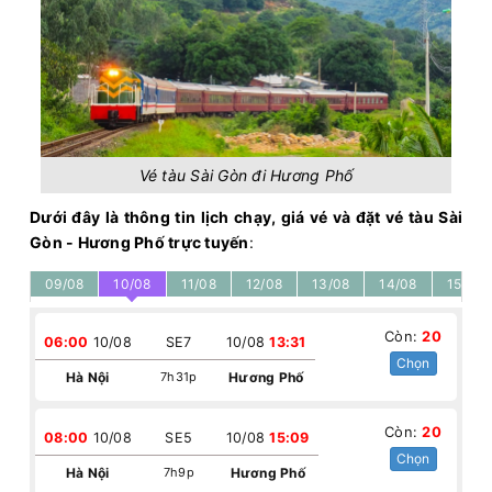
Vé tàu Sài Gòn đi Hương Phố
Dưới đây là thông tin lịch chạy, giá vé và đặt vé tàu Sài
Gòn - Hương Phố trực tuyến
:
09/08
10/08
11/08
12/08
13/08
14/08
15/08
Còn:
20
06:00
10/08
SE7
10/08
13:31
Chọn
Hà Nội
7h31p
Hương Phố
Còn:
20
08:00
10/08
SE5
10/08
15:09
Chọn
Hà Nội
7h9p
Hương Phố