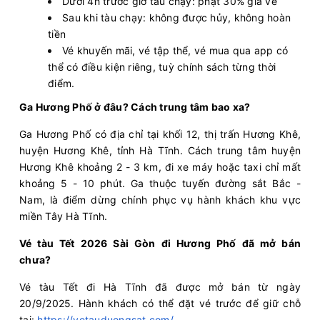
Dưới 4h trước giờ tàu chạy: phạt 30% giá vé
Sau khi tàu chạy: không được hủy, không hoàn
tiền
Vé khuyến mãi, vé tập thể, vé mua qua app có
thể có điều kiện riêng, tuỳ chính sách từng thời
điểm.
Ga Hương Phố ở đâu? Cách trung tâm bao xa?
Ga Hương Phố có địa chỉ tại khối 12, thị trấn Hương Khê,
huyện Hương Khê, tỉnh Hà Tĩnh. Cách trung tâm huyện
Hương Khê khoảng 2 - 3 km, đi xe máy hoặc taxi chỉ mất
khoảng 5 - 10 phút. Ga thuộc tuyến đường sắt Bắc -
Nam, là điểm dừng chính phục vụ hành khách khu vực
miền Tây Hà Tĩnh.
Vé tàu Tết 2026 Sài Gòn đi Hương Phố đã mở bán
chưa?
Vé tàu Tết đi Hà Tĩnh đã được mở bán từ ngày
20/9/2025. Hành khách có thể đặt vé trước để giữ chỗ
tại:
https://vetauduongsat.com/
.