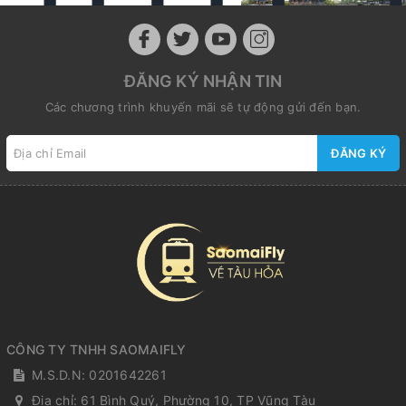
ĐĂNG KÝ NHẬN TIN
Các chương trình khuyến mãi sẽ tự động gửi đến bạn.
ĐĂNG KÝ
CÔNG TY TNHH SAOMAIFLY
M.S.D.N: 0201642261
Địa chỉ:
61 Bình Quý, Phường 10, TP Vũng Tàu