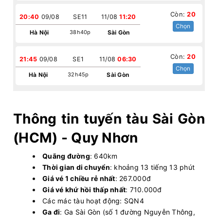
Còn:
20
20:40
09/08
SE11
11/08
11:20
Chọn
Hà Nội
38h40p
Sài Gòn
Còn:
20
21:45
09/08
SE1
11/08
06:30
Chọn
Hà Nội
32h45p
Sài Gòn
Thông tin tuyến tàu Sài Gòn
(HCM) - Quy Nhơn
Quãng đường
: 640km
Thời gian di chuyển
: khoảng 13 tiếng 13 phút
Giá vé 1 chiều rẻ nhất
: 267.000đ
Giá vé khứ hồi thấp nhất
: 710.000đ
Các mác tàu hoạt động: SQN4
Ga đi
: Ga Sài Gòn (số 1 đường Nguyễn Thông,