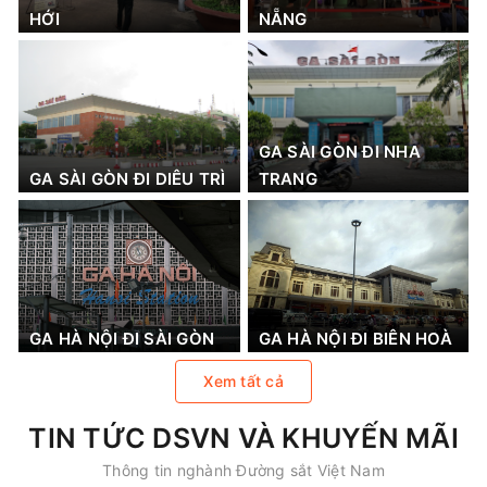
HỚI
NẴNG
GA SÀI GÒN ĐI NHA
GA SÀI GÒN ĐI DIÊU TRÌ
TRANG
GA HÀ NỘI ĐI SÀI GÒN
GA HÀ NỘI ĐI BIÊN HOÀ
Xem tất cả
TIN TỨC DSVN VÀ KHUYẾN MÃI
Thông tin nghành Đường sắt Việt Nam