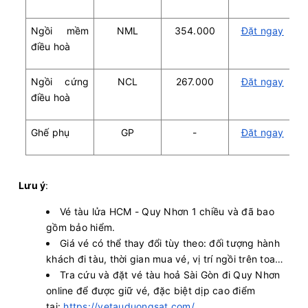
Ngồi mềm
NML
354.000
Đặt ngay
điều hoà
Ngồi cứng
NCL
267.000
Đặt ngay
điều hoà
Ghế phụ
GP
-
Đặt ngay
Lưu ý
:
Vé tàu lửa HCM - Quy Nhơn 1 chiều và đã bao
gồm bảo hiểm.
Giá vé có thể thay đổi tùy theo: đối tượng hành
khách đi tàu, thời gian mua vé, vị trí ngồi trên toa…
Tra cứu và đặt vé tàu hoả Sài Gòn đi Quy Nhơn
online để được giữ vé, đặc biệt dịp cao điểm
tại:
https://vetauduongsat.com/