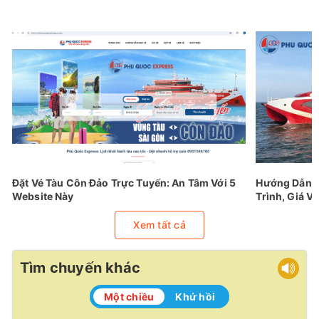
Đặt Vé Tàu Côn Đảo Trực Tuyến: An Tâm Với 5
Hướng Dẫn Đ
Website Này
Trình, Giá Vé
Xem tất cả
Tìm chuyến khác
Một chiều
Khứ hồi