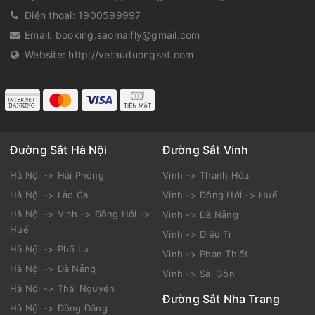
Điện thoại:
1900599997
Email:
booking.saomaifly@gmail.com
Website:
http://vetauduongsat.com
Đường Sắt Hà Nội
Đường Sắt Vinh
Hà Nội -> Hải Phòng
Vinh -> Thanh Hóa
Hà Nội -> Lào Cai
Vinh -> Đồng Hới -> Huế
Hà Nội -> Vinh -> Đồng Hới ->
Vinh -> Đà Nẵng
Huế
Vinh -> Diêu Trì
Hà Nội -> Phố Lu
Vinh -> Phan Thiết
Hà Nội -> Đà Nẵng
Vinh -> Sài Gòn
Hà Nội -> Thái Nguyên
Đường Sắt Nha Trang
Hà Nội -> Đồng Đăng