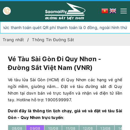
oán quét QR phí thanh toán là 0 đồng, ngoài hình thức thanh toán n
Trang nhất
Thông Tin Đường Sắt
Vé Tàu Sài Gòn Đi Quy Nhơn -
Đường Sắt Việt Nam (VNR)
Vé tàu lửa Sài Gòn (HCM) đi Quy Nhơn các hạng vé ghế
ngồi mềm, giường nằm… Đặt vé tàu đường sắt đi Quy
Nhơn tại dsvn bán vé trực tuyến và nhận vé điện tử liền
tay. Hotline hỗ trợ: 1900599997.
Dưới đây là thông tin lịch chạy, giá vé và đặt vé tàu Sài
Gòn - Quy Nhơn trực tuyến
:
08/08
09/08
10/08
11/08
12/08
13/08
14/08