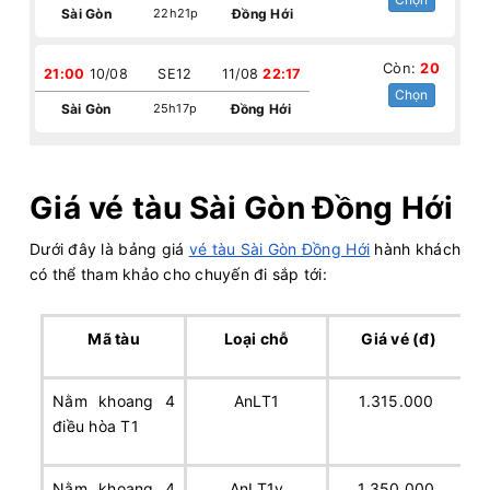
Sài Gòn
22h21p
Đồng Hới
Còn:
20
21:00
10/08
SE12
11/08
22:17
Chọn
Sài Gòn
25h17p
Đồng Hới
Giá vé tàu Sài Gòn Đồng Hới
Dưới đây là bảng giá
vé tàu Sài Gòn Đồng Hới
hành khách
có thể tham khảo cho chuyến đi sắp tới:
Mã tàu
Loại chỗ
Giá vé (đ)
Nằm khoang 4
AnLT1
1.315.000
điều hòa T1
Nằm khoang 4
AnLT1v
1.350.000