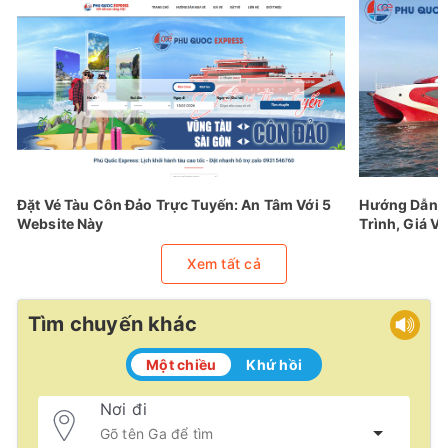
Đặt Vé Tàu Côn Đảo Trực Tuyến: An Tâm Với 5
Hướng Dẫn Đ
Website Này
Trình, Giá Vé
Xem tất cả
Tìm chuyến khác
Một chiều
Khứ hồi
Nơi đi