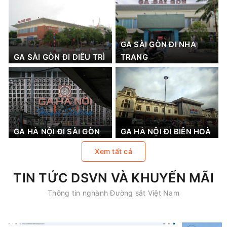
GA SÀI GÒN ĐI NHA
GA SÀI GÒN ĐI DIÊU TRÌ
TRANG
GA HÀ NỘI ĐI SÀI GÒN
GA HÀ NỘI ĐI BIÊN HOÀ
Xem tất cả
TIN TỨC DSVN VÀ KHUYẾN MÃI
Thông tin nghành Đường sắt Việt Nam