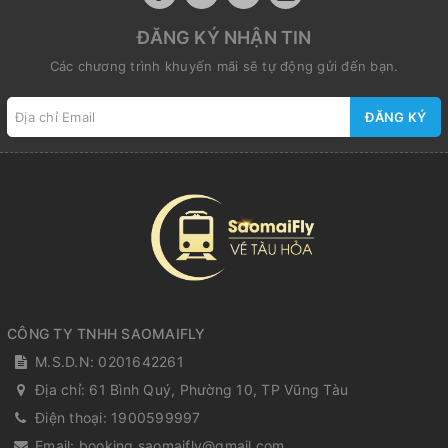
ĐĂNG KÝ NHẬN TIN
Các chương trình khuyến mãi sẽ tự động gửi đến bạn.
ĐĂNG KÝ
CÔNG TY TNHH SAOMAIFLY
M.S.D.N: 0201642261
Địa chỉ:
61 Bình Quý, Phường 10, TP Vũng Tàu
Điện thoại:
1900599997
Email:
booking.saomaifly@gmail.com