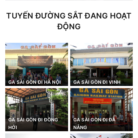
TUYẾN ĐƯỜNG SẮT ĐANG HOẠT
ĐỘNG
GA SÀI GÒN ĐI HÀ NỘI
GA SÀI GÒN ĐI VINH
GA SÀI GÒN ĐI ĐỒNG
GA SÀI GÒN ĐI ĐÀ
HỚI
NẴNG