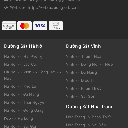
Website:
http://vetauduongsat.com
Đường Sắt Hà Nội
Đường Sắt Vinh
Hà Nội -> Hải Phòng
Vinh -> Thanh Hóa
Hà Nội -> Lào Cai
Vinh -> Đồng Hới -> Huế
Hà Nội -> Vinh -> Đồng Hới ->
Vinh -> Đà Nẵng
Huế
Vinh -> Diêu Trì
Hà Nội -> Phố Lu
Vinh -> Phan Thiết
Hà Nội -> Đà Nẵng
Vinh -> Sài Gòn
Hà Nội -> Thái Nguyên
Đường Sắt Nha Trang
Hà Nội -> Đồng Đăng
Nha Trang -> Phan Thiết
Kép -> Hạ Long
Nha Trang -> Sài Gòn
Hà Nội -> Sài Gòn