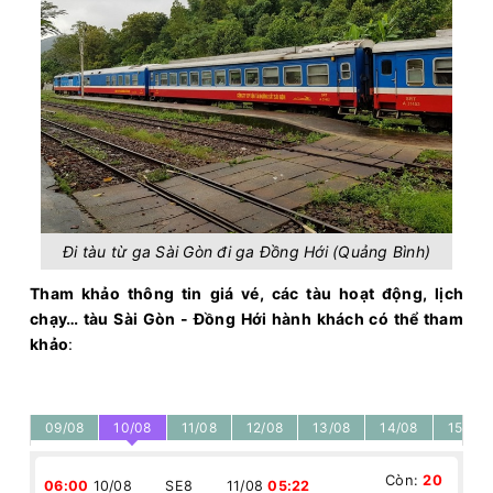
Đi tàu từ ga Sài Gòn đi ga Đồng Hới (Quảng Bình)
Tham khảo thông tin giá vé, các tàu hoạt động, lịch
chạy… tàu Sài Gòn - Đồng Hới hành khách có thể tham
khảo
:
09/08
10/08
11/08
12/08
13/08
14/08
15/08
Còn:
20
06:00
10/08
SE8
11/08
05:22