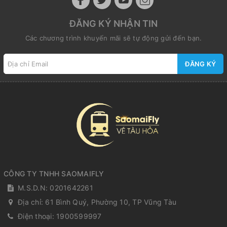
ĐĂNG KÝ NHẬN TIN
Các chương trình khuyến mãi sẽ tự động gửi đến bạn.
ĐĂNG KÝ
CÔNG TY TNHH SAOMAIFLY
M.S.D.N: 0201642261
Địa chỉ:
61 Bình Quý, Phường 10, TP Vũng Tàu
Điện thoại:
1900599997