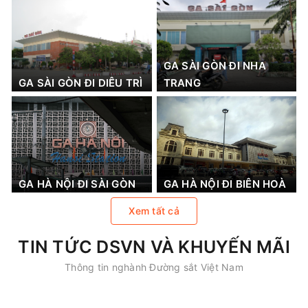
GA SÀI GÒN ĐI NHA
GA SÀI GÒN ĐI DIÊU TRÌ
TRANG
GA HÀ NỘI ĐI SÀI GÒN
GA HÀ NỘI ĐI BIÊN HOÀ
Xem tất cả
TIN TỨC DSVN VÀ KHUYẾN MÃI
Thông tin nghành Đường sắt Việt Nam