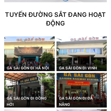
TUYẾN ĐƯỜNG SẮT ĐANG HOẠT
ĐỘNG
GA SÀI GÒN ĐI HÀ NỘI
GA SÀI GÒN ĐI VINH
GA SÀI GÒN ĐI ĐỒNG
GA SÀI GÒN ĐI ĐÀ
HỚI
NẴNG