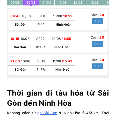
09/08
10/08
11/08
12/08
13/08
14/08
15/08
Còn:
20
08:45
10/08
SE6
10/08
16:55
Chọn
Sài Gòn
8h10p
Ninh Hoà
Còn:
20
10:15
10/08
SE22
10/08
18:55
Chọn
Sài Gòn
8h40p
Ninh Hoà
Còn:
20
21:00
10/08
SE12
11/08
05:43
Chọn
Sài Gòn
8h43p
Ninh Hoà
Thời gian đi tàu hỏa từ Sài
Gòn đến Ninh Hòa
Khoảng cách từ
ga Sài Gòn
đi Ninh Hòa là 459km. Thời