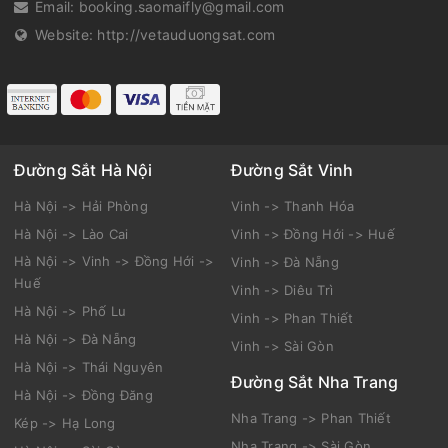
Email:
booking.saomaifly@gmail.com
Website:
http://vetauduongsat.com
Đường Sắt Hà Nội
Đường Sắt Vinh
Hà Nội -> Hải Phòng
Vinh -> Thanh Hóa
Hà Nội -> Lào Cai
Vinh -> Đồng Hới -> Huế
Hà Nội -> Vinh -> Đồng Hới ->
Vinh -> Đà Nẵng
Huế
Vinh -> Diêu Trì
Hà Nội -> Phố Lu
Vinh -> Phan Thiết
Hà Nội -> Đà Nẵng
Vinh -> Sài Gòn
Hà Nội -> Thái Nguyên
Đường Sắt Nha Trang
Hà Nội -> Đồng Đăng
Nha Trang -> Phan Thiết
Kép -> Hạ Long
Nha Trang -> Sài Gòn