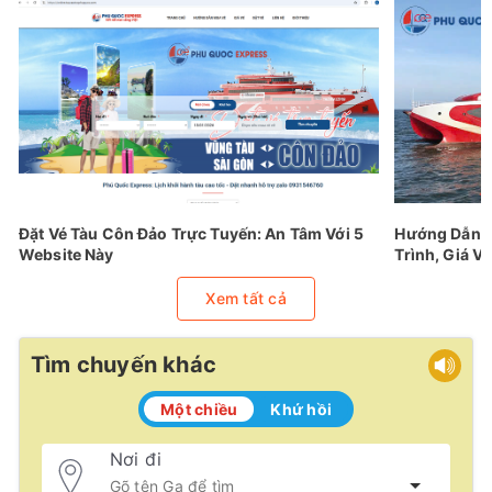
Đặt Vé Tàu Côn Đảo Trực Tuyến: An Tâm Với 5
Hướng Dẫn Đ
Website Này
Trình, Giá Vé
Xem tất cả
Tìm chuyến khác
Một chiều
Khứ hồi
Nơi đi