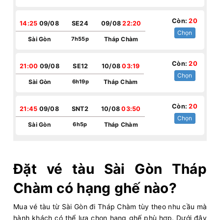
Còn:
20
14:25
09/08
SE24
09/08
22:20
Chọn
Sài Gòn
7h55p
Tháp Chàm
Còn:
20
21:00
09/08
SE12
10/08
03:19
Chọn
Sài Gòn
6h19p
Tháp Chàm
Còn:
20
21:45
09/08
SNT2
10/08
03:50
Chọn
Sài Gòn
6h5p
Tháp Chàm
Đặt vé tàu Sài Gòn Tháp
Chàm có hạng ghế nào?
Mua vé tàu từ Sài Gòn đi Tháp Chàm tùy theo nhu cầu mà
hành khách có thể lựa chọn hạng ghế phù hợp. Dưới đây