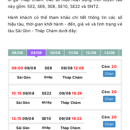
này gồm: SE2, SE6, SE8, SE10, SE22 và SNT2.
Hành khách có thể tham khảo chi tiết thông tin các số
hiệu tàu, thời gian khởi hành - đến, giá vé và tình trạng vé
tàu Sài Gòn - Tháp Chàm dưới đây:
08/08
09/08
10/08
11/08
12/08
13/08
14/
Còn:
20
06:00
09/08
SE8
09/08
12:06
Chọn
Sài Gòn
6h6p
Tháp Chàm
Còn:
20
10:15
09/08
SE22
09/08
16:29
Chọn
Sài Gòn
6h14p
Tháp Chàm
Còn:
20
13:15
09/08
SE10
09/08
19:23
Chọn
Sài Gòn
6h8p
Tháp Chàm