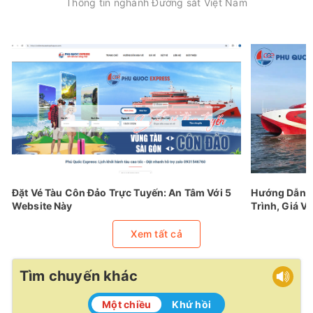
Thông tin nghành Đường sắt Việt Nam
Đặt Vé Tàu Côn Đảo Trực Tuyến: An Tâm Với 5
Hướng Dẫn Đ
Website Này
Trình, Giá Vé
Xem tất cả
Tìm chuyến khác
Một chiều
Khứ hồi