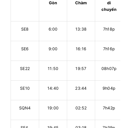
Gòn
Chàm
di
chuyển
SE8
6:00
13:38
7h18p
SE6
9:00
16:16
7h16p
SE22
11:50
19:57
08h07p
SE10
14:40
23:44
9h04p
SQN4
19:00
02:52
7h42p
SE4
19:45
03:18
7h39p