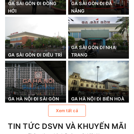
GA SÀI GÒN ĐI ĐỒNG
GA SÀI GÒN ĐI ĐÀ
HỚI
NẴNG
GA SÀI GÒN ĐI NHA
GA SÀI GÒN ĐI DIÊU TRÌ
TRANG
GA HÀ NỘI ĐI SÀI GÒN
GA HÀ NỘI ĐI BIÊN HOÀ
Xem tất cả
TIN TỨC DSVN VÀ KHUYẾN MÃI