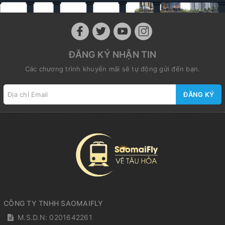
ĐĂNG KÝ NHẬN TIN
Các chương trình khuyến mãi sẽ tự động gửi đến bạn.
ĐĂNG KÝ
CÔNG TY TNHH SAOMAIFLY
M.S.D.N: 0201642261