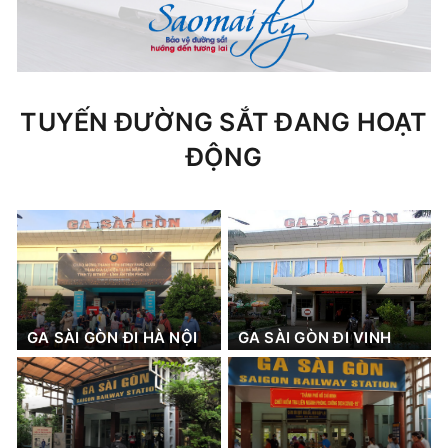
TUYẾN ĐƯỜNG SẮT ĐANG HOẠT
ĐỘNG
GA SÀI GÒN ĐI HÀ NỘI
GA SÀI GÒN ĐI VINH