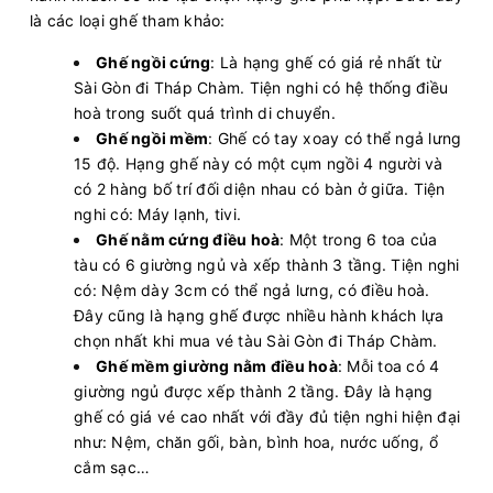
là các loại ghế tham khảo:
Ghế ngồi cứng
: Là hạng ghế có giá rẻ nhất từ
Sài Gòn đi Tháp Chàm. Tiện nghi có hệ thống điều
hoà trong suốt quá trình di chuyển.
Ghế ngồi mềm
: Ghế có tay xoay có thể ngả lưng
15 độ. Hạng ghế này có một cụm ngồi 4 người và
có 2 hàng bố trí đối diện nhau có bàn ở giữa. Tiện
nghi có: Máy lạnh, tivi.
Ghế nằm cứng điều hoà
: Một trong 6 toa của
tàu có 6 giường ngủ và xếp thành 3 tầng. Tiện nghi
có: Nệm dày 3cm có thể ngả lưng, có điều hoà.
Đây cũng là hạng ghế được nhiều hành khách lựa
chọn nhất khi mua vé tàu Sài Gòn đi Tháp Chàm.
Ghế mềm giường nằm điều hoà
: Mỗi toa có 4
giường ngủ được xếp thành 2 tầng. Đây là hạng
ghế có giá vé cao nhất với đầy đủ tiện nghi hiện đại
như: Nệm, chăn gối, bàn, bình hoa, nước uống, ổ
cắm sạc…