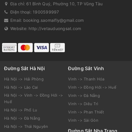
Địa chỉ:
61 Bình Quý, Phường 10, TP Vũng Tàu
Điện thoại:
1900599997
Email:
booking.saomaifly@gmail.com
Website:
http://vetauduongsat.com
Đường Sắt Hà Nội
Đường Sắt Vinh
Hà Nội -> Hải Phòng
Vinh -> Thanh Hóa
Hà Nội -> Lào Cai
Vinh -> Đồng Hới -> Huế
Hà Nội -> Vinh -> Đồng Hới ->
Vinh -> Đà Nẵng
Huế
Vinh -> Diêu Trì
Hà Nội -> Phố Lu
Vinh -> Phan Thiết
Hà Nội -> Đà Nẵng
Vinh -> Sài Gòn
Hà Nội -> Thái Nguyên
Đường Sắt Nha Trang