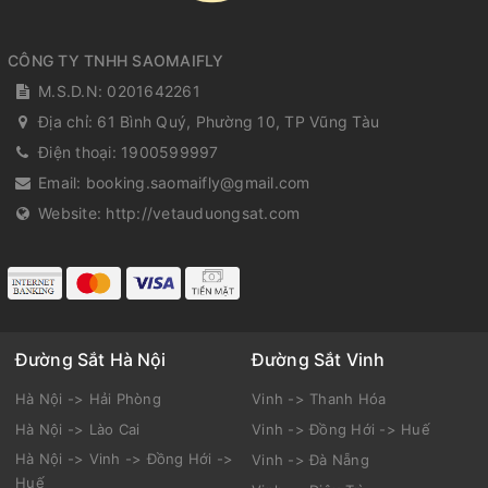
CÔNG TY TNHH SAOMAIFLY
M.S.D.N: 0201642261
Địa chỉ:
61 Bình Quý, Phường 10, TP Vũng Tàu
Điện thoại:
1900599997
Email:
booking.saomaifly@gmail.com
Website:
http://vetauduongsat.com
Đường Sắt Hà Nội
Đường Sắt Vinh
Hà Nội -> Hải Phòng
Vinh -> Thanh Hóa
Hà Nội -> Lào Cai
Vinh -> Đồng Hới -> Huế
Hà Nội -> Vinh -> Đồng Hới ->
Vinh -> Đà Nẵng
Huế