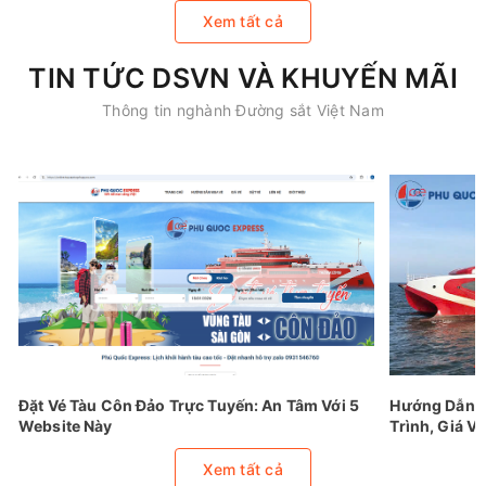
Xem tất cả
TIN TỨC DSVN VÀ KHUYẾN MÃI
Thông tin nghành Đường sắt Việt Nam
Đặt Vé Tàu Côn Đảo Trực Tuyến: An Tâm Với 5
Hướng Dẫn Đ
Website Này
Trình, Giá Vé
Xem tất cả