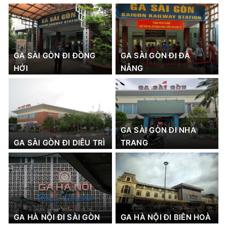
GA SÀI GÒN ĐI ĐỒNG
GA SÀI GÒN ĐI ĐÀ
HỚI
NẴNG
GA SÀI GÒN ĐI NHA
GA SÀI GÒN ĐI DIÊU TRÌ
TRANG
GA HÀ NỘI ĐI SÀI GÒN
GA HÀ NỘI ĐI BIÊN HOÀ