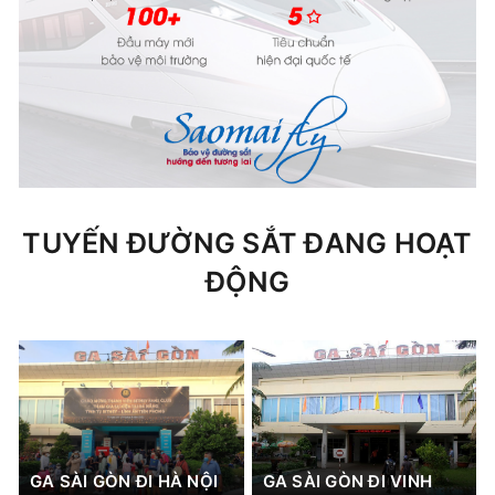
TUYẾN ĐƯỜNG SẮT ĐANG HOẠT
ĐỘNG
GA SÀI GÒN ĐI HÀ NỘI
GA SÀI GÒN ĐI VINH