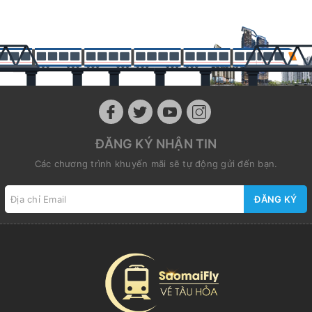
ĐĂNG KÝ NHẬN TIN
Các chương trình khuyến mãi sẽ tự động gửi đến bạn.
ĐĂNG KÝ