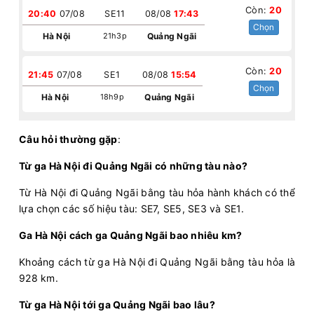
Còn:
20
20:40
07/08
SE11
08/08
17:43
Chọn
Hà Nội
21h3p
Quảng Ngãi
Còn:
20
21:45
07/08
SE1
08/08
15:54
Chọn
Hà Nội
18h9p
Quảng Ngãi
Câu hỏi thường gặp
:
Từ ga Hà Nội đi Quảng Ngãi có những tàu nào?
Từ Hà Nội đi Quảng Ngãi bằng tàu hỏa hành khách có thể
lựa chọn các số hiệu tàu: SE7, SE5, SE3 và SE1.
Ga Hà Nội cách ga Quảng Ngãi bao nhiêu km?
Khoảng cách từ ga Hà Nội đi Quảng Ngãi bằng tàu hỏa là
928 km.
Từ ga Hà Nội tới ga Quảng Ngãi bao lâu?