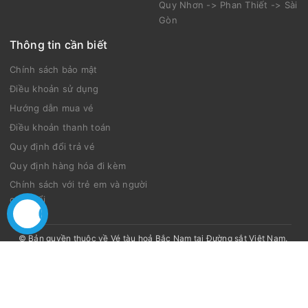
Quy Nhơn -> Phan Thiết -> Sài
Gòn
Thông tin cần biết
Chính sách bảo mật
Điều khoản sử dụng
Hướng dẫn mua vé
Điều khoản thanh toán
Quy định đổi trả vé
Quy định hàng hóa đi kèm
Chính sách với trẻ em và người
cao tuổi
© Bản quyền thuộc về
Vé tàu hoả Bắc Nam tại Đường sắt Việt Nam
.
Thiết kế bởi Tàu Bắc Nam.