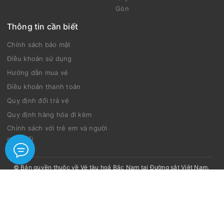
Gòn
Thông tin cần biết
Chính sách bảo mật
Điều khoản sử dụng
Hướng dẫn mua vé
Điều khoản thanh toán
Quy định đổi trả vé
Quy định hàng hóa đi kèm
Chính sách với trẻ em và người
cao tuổi
© Bản quyền thuộc về
Vé tàu hoả Bắc Nam tại Đường sắt Việt Nam
.
Thiết kế bởi Tàu Bắc Nam.