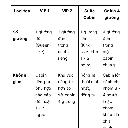
Loại toa
VIP 1
VIP 2
Suite
Cabin 4
Cabin
giường
Số
1 giường
2 giường
1 giường
4 giường
giường
đôi
đơn
lớn
đơn
(Queen-
trong
(King-
trong
size)
cabin
size) cho
một
riêng
1 - 2
cabin
người
chung
Không
Cabin
Khu vực
Rộng rãi,
Cabin lớn
gian
riêng tư,
riêng tư
thoải mái
dành cho
phù hợp
hơn so
nhất,
nhóm 3 -
cho cặp
với cabin
riêng tư
4 người
đôi hoặc
4 giường
hoặc
1 - 2
nhóm
người
khách lẻ
chia
cabin