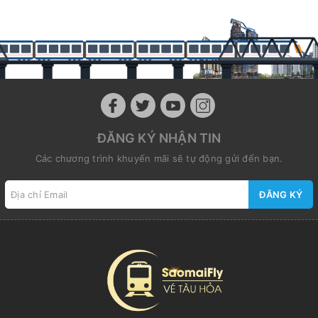
ĐĂNG KÝ NHẬN TIN
Các chương trình khuyến mãi sẽ tự động gửi đến bạn.
ĐĂNG KÝ