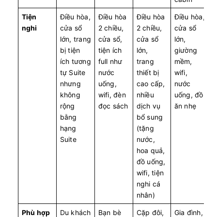
Tiện
Điều hòa,
Điều hòa
Điều hòa
Điều hòa,
nghi
cửa sổ
2 chiều,
2 chiều,
cửa sổ
lớn, trang
cửa sổ,
cửa sổ
lớn,
bị tiện
tiện ích
lớn,
giường
ích tương
full như
trang
mềm,
tự Suite
nước
thiết bị
wifi,
nhưng
uống,
cao cấp,
nước
không
wifi, đèn
nhiều
uống, đồ
rộng
đọc sách
dịch vụ
ăn nhẹ
bằng
bổ sung
hạng
(tặng
Suite
nước,
hoa quả,
đồ uống,
wifi, tiện
nghi cá
nhân)
Phù hợp
Du khách
Bạn bè
Cặp đôi,
Gia đình,