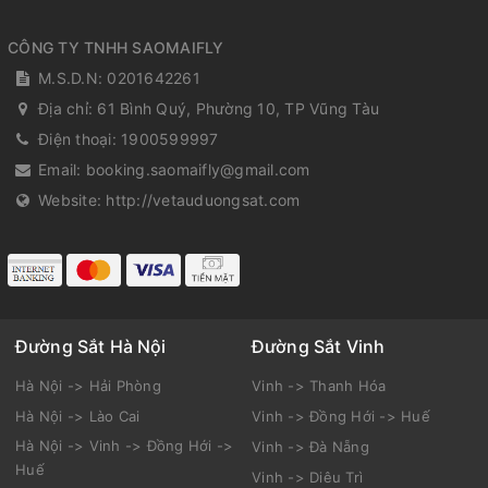
CÔNG TY TNHH SAOMAIFLY
M.S.D.N: 0201642261
Địa chỉ:
61 Bình Quý, Phường 10, TP Vũng Tàu
Điện thoại:
1900599997
Email:
booking.saomaifly@gmail.com
Website:
http://vetauduongsat.com
Đường Sắt Hà Nội
Đường Sắt Vinh
Hà Nội -> Hải Phòng
Vinh -> Thanh Hóa
Hà Nội -> Lào Cai
Vinh -> Đồng Hới -> Huế
Hà Nội -> Vinh -> Đồng Hới ->
Vinh -> Đà Nẵng
Huế
Vinh -> Diêu Trì