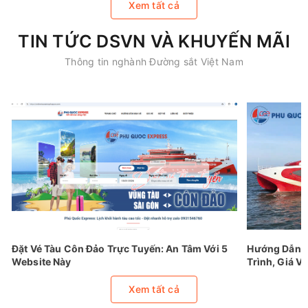
Xem tất cả
TIN TỨC DSVN VÀ KHUYẾN MÃI
Thông tin nghành Đường sắt Việt Nam
Đặt Vé Tàu Côn Đảo Trực Tuyến: An Tâm Với 5
Hướng Dẫn Đ
Website Này
Trình, Giá Vé
Xem tất cả