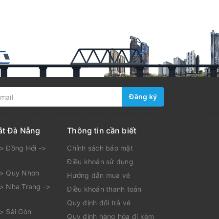
Đăng ký
ắt Đà Nẵng
Thông tin cần biết
> Đồng Hới ->
Chính sách bảo mật
Điều khoản sử dụng
-> Quy Nhơn
Hướng dẫn mua vé
> Nha Trang ->
Điều khoản thanh toán
t
Quy định đổi trả vé
> Sài Gòn
Quy định hàng hóa đi kèm