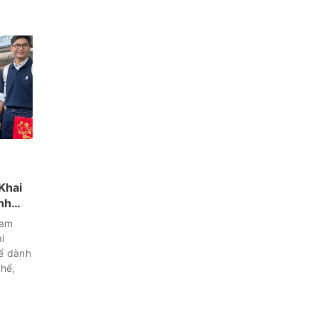
Khai
nh
Nam
i
hể dành
thể,