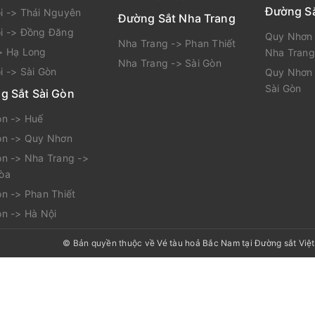
Đường S
i -> Thái Nguyên
Đường Sắt Nha Trang
i -> Đồng Đăng
Quy Nhơn 
Nha Trang -> Phan Thiết
> Hạ Long
Nha Trang
Nha Trang -> Sài Gòn
i -> Sài Gòn
Quy Nhơn 
Sài Gòn
g Sắt Sài Gòn
òn -> Huế
òn -> Quy Nhơn
òn -> Nha Trang ->
òa
òn -> Phan Thiết
òn -> Hà Nội
© Bản quyền thuộc về
Vé tàu hoả Bắc Nam tại Đường sắt Việ