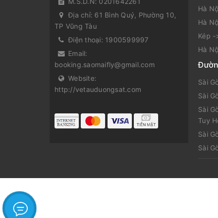
M.S.D.N: 0201642261
Hà Nộ
Địa chỉ:
61 Bình Quý, Phường 10,
Hà Nộ
TP Vũng Tàu
Kép -
Điện thoại:
1900599997
Hà Nộ
Email:
Đườn
booking.saomaifly@gmail.com
Website:
Sài G
http://vetauduongsat.com
Sài G
Sài G
Tuy H
Sài G
Sài G