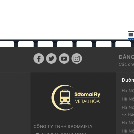
ĐĂNG
Các chư
Đườn
Hà Nộ
Hà Nộ
Hà Nộ
-> Hu
Hà Nộ
CÔNG TY TNHH SAOMAIFLY
Hà Nộ