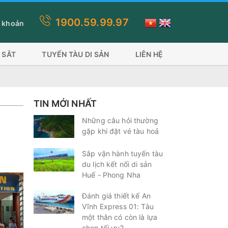
1900.59.99.97
anh toán này quý khách lựa chọn thanh toán thẻ visa, ứng dụng ví s
 khoản
 SẮT
TUYẾN TÀU DI SẢN
LIÊN HỆ
TIN MỚI NHẤT
Những câu hỏi thường
gặp khi đặt vé tàu hoả
Sắp vận hành tuyến tàu
du lịch kết nối di sản
Huế - Phong Nha
Đánh giá thiết kế An
Vĩnh Express 01: Tàu
một thân có còn là lựa
chọn tối ưu?