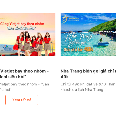
Vietjet bay theo nhóm -
Nha Trang biển gọi giá chỉ 
deal siêu hời"
49k
ietjet bay theo nhóm - "Săn
Chỉ từ 49k khi đặt vé từ 01 hàn
êu hời"
khách du lịch Nha Trang
Xem tất cả