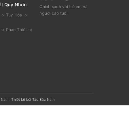
ắt Quy Nhơn
Chính sách với trẻ em và
người cao tuổi
-> Tuy Hòa ->
-> Phan Thiết ->
t Nam
.
Thiết kế bởi Tàu Bắc Nam.