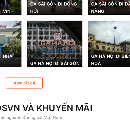
GA SÀI GÒN ĐI ĐỒNG
GA SÀI GÒN ĐI Đ
I VINH
HỚI
NẴNG
I NHA
GA HÀ NỘI ĐI BIÊ
GA HÀ NỘI ĐI SÀI GÒN
HOÀ
Xem tất cả
DSVN VÀ KHUYẾN MÃI
tin nghành Đường sắt Việt Nam