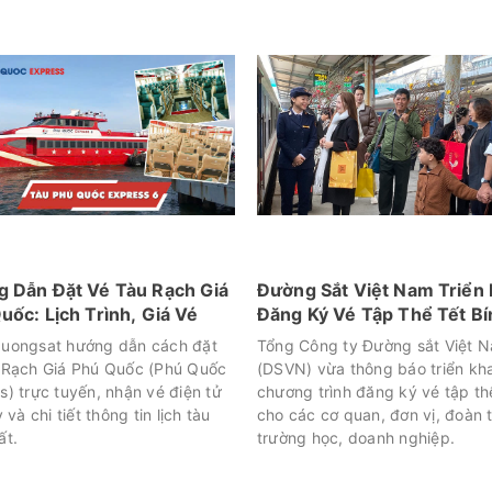
 Dẫn Đặt Vé Tàu Rạch Giá
Đường Sắt Việt Nam Triển 
uốc: Lịch Trình, Giá Vé
Đăng Ký Vé Tập Thể Tết Bí
Ngọ 2026
uongsat hướng dẫn cách đặt
Tổng Công ty Đường sắt Việt 
 Rạch Giá Phú Quốc (Phú Quốc
(DSVN) vừa thông báo triển kha
s) trực tuyến, nhận vé điện tử
chương trình đăng ký vé tập t
y và chi tiết thông tin lịch tàu
cho các cơ quan, đơn vị, đoàn 
ất.
trường học, doanh nghiệp.