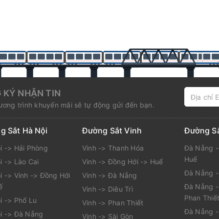
 KÝ NHẬN TIN
ơng trình khuyến mãi sẽ tự động gửi đến bạn.
g Sắt Hà Nội
Đường Sắt Vinh
Đường S
i -> Hải Phòng
Vinh -> Thanh Hóa
Đà Nẵng -
Huế
i -> Lào Cai
Vinh -> Đồng Hới -> Huế
Đà Nẵng 
i -> Vinh -> Đồng Hới
Vinh -> Đà Nẵng
ế
Đà Nẵng -
Vinh -> Diêu Trì
Phan Thiế
i -> Phố Lu
Vinh -> Phan Thiết
Đà Nẵng -
i -> Đà Nẵng
Vinh -> Sài Gòn