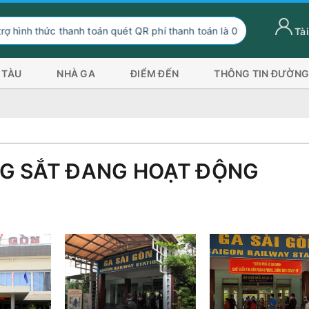
ức thanh toán quét QR phí thanh toán là 0 đồng, ngoài hình thức th
Tài
 TÀU
NHÀ GA
ĐIỂM ĐẾN
THÔNG TIN ĐƯỜNG
G SẮT ĐANG HOẠT ĐỘNG