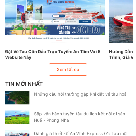
Đặt Vé Tàu Côn Đảo Trực Tuyến: An Tâm Với 5
Hướng Dẫn Đ
Đặt vé tàu tại ga Nam Định thế nào?
Website Này
Trình, Giá Vé
Quý khách có thể lựa chọn nhiều cách đặt vé tàu đi và đến
ga Nam Định như:
Xem tất cả
1. Mua vé tàu online
Bước 1: Đặt vé tại:
https://vetauduongsat.com/
và điền
TIN MỚI NHẤT
thông tin hành trình, chọn vé.
Những câu hỏi thường gặp khi đặt vé tàu hoả
Bước 2: Chọn ghế ngồi trên tàu và điền đầy đủ thông tin
hành khách.
Bước 3: Thanh toán và đợi nhân viên xác nhận gửi vé điện
Sắp vận hành tuyến tàu du lịch kết nối di sản
tử qua email.
Huế - Phong Nha
2. Đặt vé tàu qua zalo
Kết bạn số zalo 0901442555 để được nhân viên hướng dẫn
Đánh giá thiết kế An Vĩnh Express 01: Tàu một