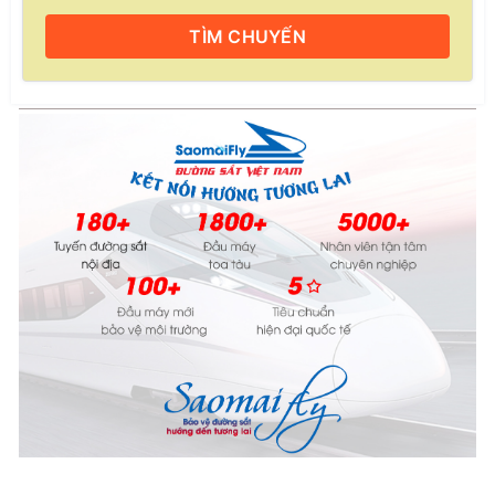
Nam Định
TÌM
CHUYẾN
Ga Nam Định trở thành điểm trung chuyển quan trọng trên
tuyến đường sắt Bắc - Nam và mỗi ngày có nhiều tuyến tàu
đến và dừng tại ga. Có 5 chuyến tàu khởi hành từ ga Hà
Nội dừng tại ga Nam Định. Tuyến từ Sài Gòn - Hà Nội cũng
có 5 chuyến dừng ở ga Nam Định.
Dưới đây là các chuyến tàu đi và đến ga Nam Định (các loại
vé tàu được bán tại ga Nam Định):
Vé tàu đi từ ga Nam Định đến ga Sài Gòn
Vé tàu đi từ ga Nam Định đến ga Dĩ An
Vé tàu đi từ ga Nam Định đến ga Biên Hòa
Vé tàu đi từ ga Nam Định đến ga Long Khánh
Vé tàu đi từ ga Nam Định đến ga Bình Thuận
Vé tàu đi từ ga Nam Định đến ga Nha Trang
Vé tàu đi từ ga Nam Định đến ga Tuy Hòa
Vé tàu đi từ ga Nam Định đến ga Diêu Trì
Vé tàu đi từ ga Nam Định đến ga Bồng Sơn
Vé tàu đi từ ga Nam Định đến ga Quảng Ngãi
Vé tàu đi từ ga Nam Định đến ga Tam Kỳ