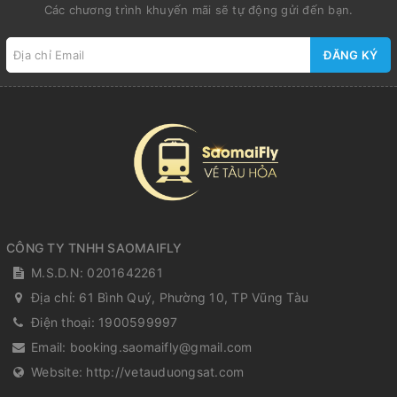
Các chương trình khuyến mãi sẽ tự động gửi đến bạn.
ĐĂNG KÝ
CÔNG TY TNHH SAOMAIFLY
M.S.D.N: 0201642261
Địa chỉ:
61 Bình Quý, Phường 10, TP Vũng Tàu
Điện thoại:
1900599997
Email:
booking.saomaifly@gmail.com
Website:
http://vetauduongsat.com