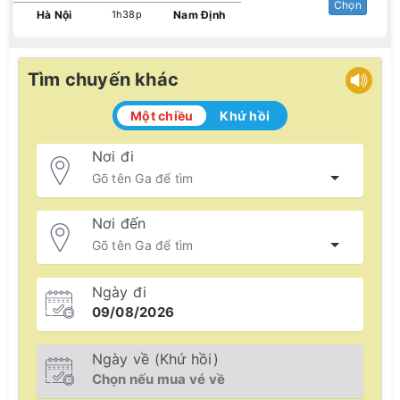
Chọn
Quý khách có thể tham khảo bảng giờ tàu ga Nam Định
Hà Nội
1h38p
Nam Định
dưới đây để chủ động sắp xếp thời gian đi lại cho phù hợp:
Tìm chuyến khác
Một chiều
Khứ hồi
Nơi đi
Nơi đến
Ngày đi
Ngày về (Khứ hồi)
Các loại vé tàu bán tại ga