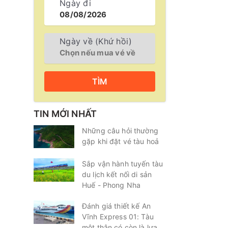
Ngày đi
Ngày về (Khứ hồi)
TÌM
TIN MỚI NHẤT
Những câu hỏi thường
gặp khi đặt vé tàu hoả
Sắp vận hành tuyến tàu
du lịch kết nối di sản
Huế - Phong Nha
Đánh giá thiết kế An
Vĩnh Express 01: Tàu
một thân có còn là lựa