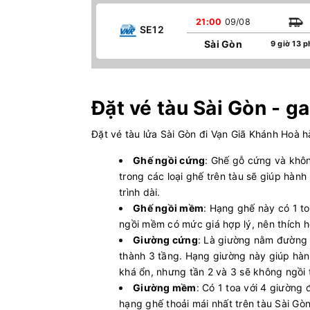
21:00
09/08
SE12
Sài Gòn
9 giờ 13 p
Đặt vé tàu Sài Gòn - g
Đặt vé tàu lửa Sài Gòn đi Vạn Giã Khánh Hoà h
Ghế ngồi cứng
: Ghế gỗ cứng và khôn
trong các loại ghế trên tàu sẽ giúp hành
trình dài.
Ghế ngồi mềm
: Hạng ghế này có 1 t
ngồi mềm có mức giá hợp lý, nên thích 
Giường cứng
: Là giường nằm đường 
thành 3 tầng. Hạng giường này giúp hành
khá ổn, nhưng tần 2 và 3 sẽ không ngồi 
Giường mềm
: Có 1 toa với 4 giường
hạng ghế thoải mái nhất trên tàu Sài Gòn