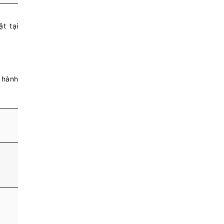
t tại
 hành