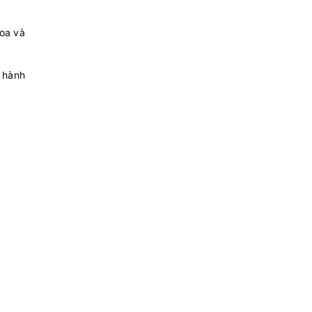
oa và
 hành