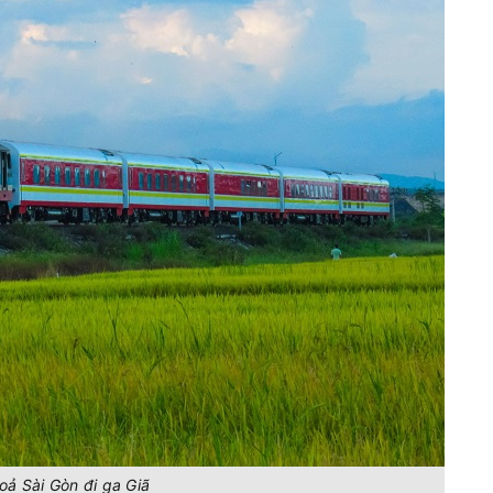
oả Sài Gòn đi ga Giã