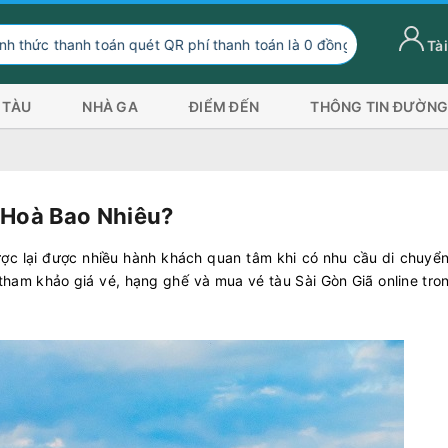
oán quét QR phí thanh toán là 0 đồng, ngoài hình thức thanh toán n
Tài
 TÀU
NHÀ GA
ĐIỂM ĐẾN
THÔNG TIN ĐƯỜNG
 Hoà Bao Nhiêu?
ược lại được nhiều hành khách quan tâm khi có nhu cầu di chuyển
ham khảo giá vé, hạng ghế và mua vé tàu Sài Gòn Giã online tro