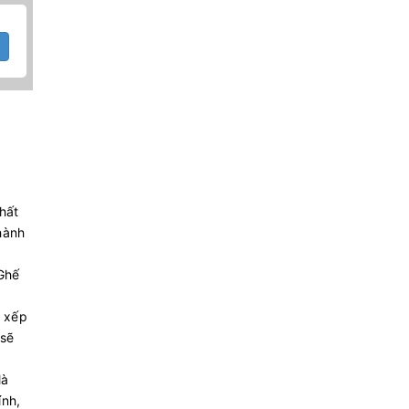
hất
hành
 Ghế
c xếp
 sẽ
là
ính,