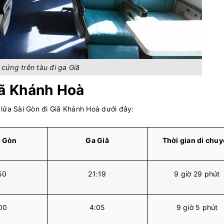
 cứng trên tàu đi ga Giã
iã Khánh Hoà
lửa Sài Gòn đi Giã Khánh Hoà dưới đây:
i Gòn
Ga Giã
Thời gian di chu
50
21:19
9 giờ 29 phút
00
4:05
9 giờ 5 phút