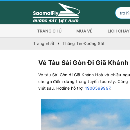
Đơn vị hỗ trợ hình thức thanh t
TRANG CHỦ
MUA VÉ
LỊCH CHẠY
Trang nhất
Thông Tin Đường Sắt
Vé Tàu Sài Gòn Đi Giã Khánh
Vé tàu Sài Gòn đi Giã Khánh Hoà và chiều ng
các ga điểm dừng trong tuyến tàu này. Cùng t
viết sau. Hotline hỗ trợ:
1900599997
.