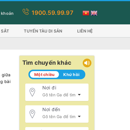
1900.59.99.97
ày quý khách lựa chọn thanh toán thẻ visa, ứng dụng ví sẽ mất phí 
 khoản
 SẮT
TUYẾN TÀU DI SẢN
LIÊN HỆ
Tìm chuyến khác
Một chiều
Khứ hồi
 giữa
ng bài
Nơi đi
Nơi đến