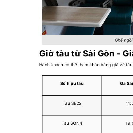
Ghế ngồi
Giờ tàu từ Sài Gòn - G
Hành khách có thể tham khảo bảng giá vé tàu 
Số hiệu tàu
Ga Sà
Tàu SE22
11:
Tàu SQN4
19: