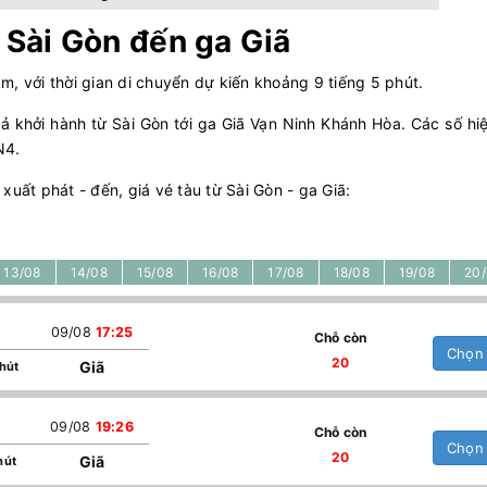
ừ Sài Gòn đến ga Giã
m, với thời gian di chuyển dự kiến khoảng 9 tiếng 5 phút.
 khởi hành từ Sài Gòn tới ga Giã Vạn Ninh Khánh Hòa. Các số hi
N4.
 xuất phát - đến, giá vé tàu từ Sài Gòn - ga Giã:
13/08
14/08
15/08
16/08
17/08
18/08
19/08
20
09/08
17:25
Chỗ còn
Chọn
20
Giã
phút
09/08
19:26
Chỗ còn
Chọn
20
Giã
hút