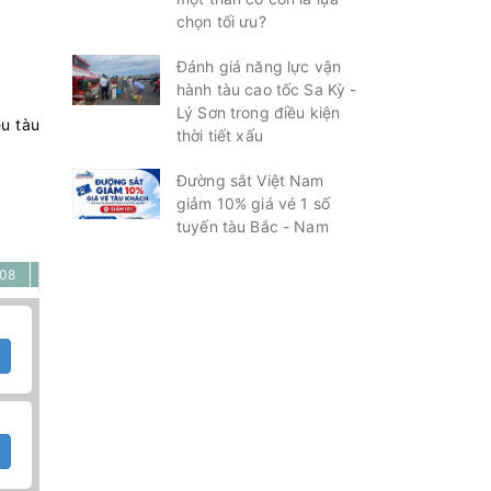
chọn tối ưu?
Đánh giá năng lực vận
hành tàu cao tốc Sa Kỳ -
Lý Sơn trong điều kiện
ệu tàu
thời tiết xấu
Đường sắt Việt Nam
giảm 10% giá vé 1 số
tuyến tàu Bắc - Nam
/08
21/08
22/08
23/08
24/08
25/08
26/08
27/08