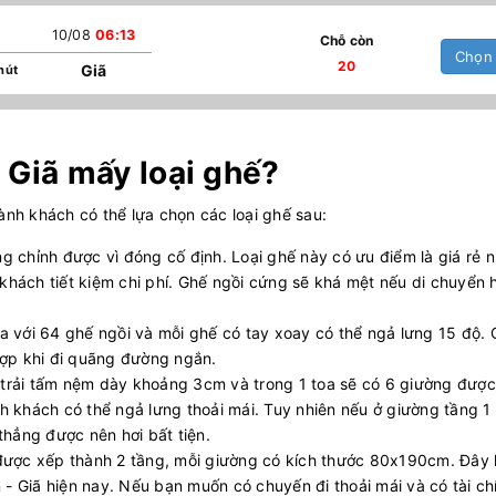
10/08
06:13
Chỗ còn
Chọn
20
Giã
hút
a Giã mấy loại ghế?
ành khách có thể lựa chọn các loại ghế sau:
g chỉnh được vì đóng cố định. Loại ghế này có ưu điểm là giá rẻ n
 khách tiết kiệm chi phí. Ghế ngồi cứng sẽ khá mệt nếu di chuyển 
oa với 64 ghế ngồi và mỗi ghế có tay xoay có thể ngả lưng 15 độ.
hợp khi đi quãng đường ngắn.
trải tấm nệm dày khoảng 3cm và trong 1 toa sẽ có 6 giường đượ
 khách có thể ngả lưng thoải mái. Tuy nhiên nếu ở giường tầng 1
thẳng được nên hơi bất tiện.
 được xếp thành 2 tầng, mỗi giường có kích thước 80x190cm. Đây 
 - Giã hiện nay. Nếu bạn muốn có chuyến đi thoải mái và có tài ch