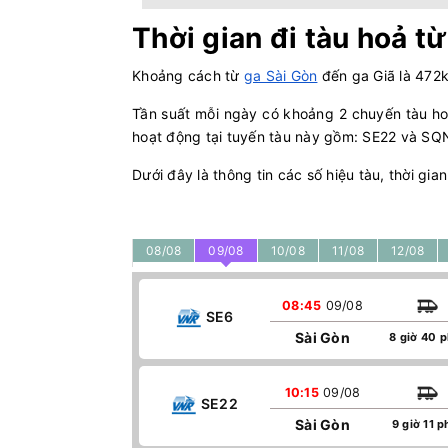
Thời gian đi tàu hoả t
Khoảng cách từ
ga Sài Gòn
đến ga Giã là 472k
Tần suất mỗi ngày có khoảng 2 chuyến tàu hoả
hoạt động tại tuyến tàu này gồm: SE22 và SQ
Dưới đây là thông tin các số hiệu tàu, thời gian
08/08
09/08
10/08
11/08
12/08
08:45
09/08
SE6
Sài Gòn
8 giờ 40 
10:15
09/08
SE22
Sài Gòn
9 giờ 11 p