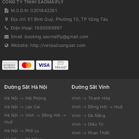
CÔNG TY TNHH SAOMAIFLY
M.S.D.N: 0201642261
Địa chỉ:
61 Bình Quý, Phường 10, TP Vũng Tàu
Điện thoại:
1900599997
Email:
booking.saomaifly@gmail.com
Website:
http://vetauduongsat.com
Đường Sắt Hà Nội
Đường Sắt Vinh
Hà Nội -> Hải Phòng
Vinh -> Thanh Hóa
Hà Nội -> Lào Cai
Vinh -> Đồng Hới -> Huế
Hà Nội -> Vinh -> Đồng Hới ->
Vinh -> Đà Nẵng
Huế
Vinh -> Diêu Trì
Hà Nội -> Phố Lu
Vinh -> Phan Thiết