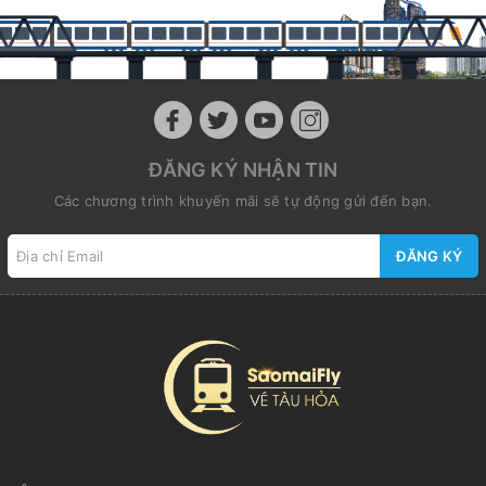
ĐĂNG KÝ NHẬN TIN
Các chương trình khuyến mãi sẽ tự động gửi đến bạn.
ĐĂNG KÝ