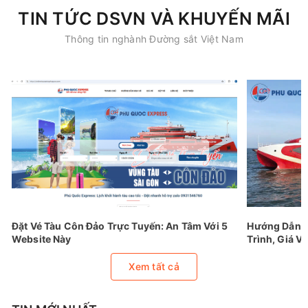
TIN TỨC DSVN VÀ KHUYẾN MÃI
Thông tin nghành Đường sắt Việt Nam
Đặt Vé Tàu Côn Đảo Trực Tuyến: An Tâm Với 5
Hướng Dẫn Đ
Website Này
Trình, Giá Vé
Xem tất cả