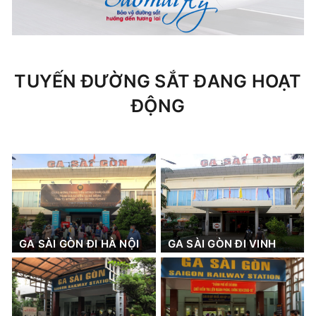
TUYẾN ĐƯỜNG SẮT ĐANG HOẠT
ĐỘNG
GA SÀI GÒN ĐI HÀ NỘI
GA SÀI GÒN ĐI VINH