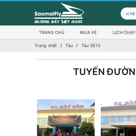
Đơn vị hỗ trợ hình t
TRANG CHỦ
MUA VÉ
LỊCH CHẠY
Trang nhất
Tàu
Tàu SE10
TUYẾN ĐƯỜN