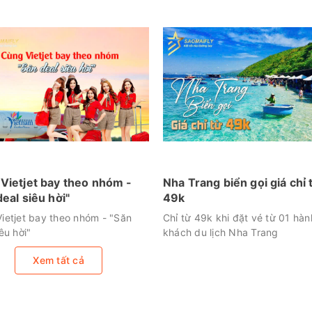
Vietjet bay theo nhóm -
Nha Trang biển gọi giá chỉ 
deal siêu hời"
49k
ietjet bay theo nhóm - "Săn
Chỉ từ 49k khi đặt vé từ 01 hàn
êu hời"
khách du lịch Nha Trang
Xem tất cả