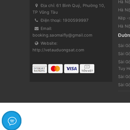
Hà Nộ
Địa chỉ:
61 Bình Quý, Phường 10,
Hà Nộ
TP Vũng Tàu
Kép -
Điện thoại:
1900599997
Hà Nộ
Email:
Đườn
booking.saomaifly@gmail.com
Website:
Sài G
http://vetauduongsat.com
Sài G
Sài G
Tuy H
Sài G
Sài G