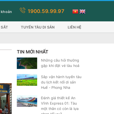
1900.59.99.97
hanh toán này quý khách lựa chọn thanh toán thẻ visa, ứng dụng ví 
 khoản
 SẮT
TUYẾN TÀU DI SẢN
LIÊN HỆ
TIN MỚI NHẤT
Những câu hỏi thường
gặp khi đặt vé tàu hoả
Sắp vận hành tuyến tàu
du lịch kết nối di sản
Huế - Phong Nha
Đánh giá thiết kế An
Vĩnh Express 01: Tàu
một thân có còn là lựa
chọn tối ưu?