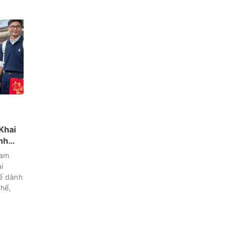
Khai
nh
Nam
i
hể dành
thể,