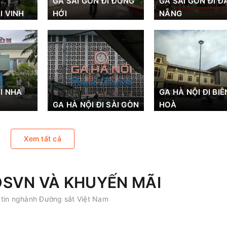
GA SÀI GÒN ĐI ĐỒNG
GA SÀI GÒN ĐI Đ
I VINH
HỚI
NẴNG
I NHA
GA HÀ NỘI ĐI BIÊ
GA HÀ NỘI ĐI SÀI GÒN
HOÀ
Xem tất cả
DSVN VÀ KHUYẾN MÃI
tin nghành Đường sắt Việt Nam