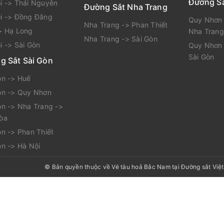
Đường S
i -> Thái Nguyên
Đường Sắt Nha Trang
i -> Đồng Đăng
Quy Nhơn 
Nha Trang -> Phan Thiết
> Hạ Long
Nha Trang
Nha Trang -> Sài Gòn
i -> Sài Gòn
Quy Nhơn 
Sài Gòn
g Sắt Sài Gòn
òn -> Huế
òn -> Quy Nhơn
òn -> Nha Trang ->
òa
òn -> Phan Thiết
òn -> Hà Nội
© Bản quyền thuộc về
Vé tàu hoả Bắc Nam tại Đường sắt Việ