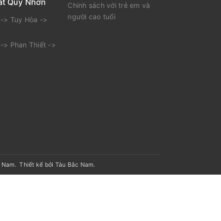
ắt Quy Nhơn
Chính sách với trẻ em và
người cao tuổi
-> Tuy Hòa ->
-> Phan Thiết ->
t Nam
.
Thiết kế bởi Tàu Bắc Nam.