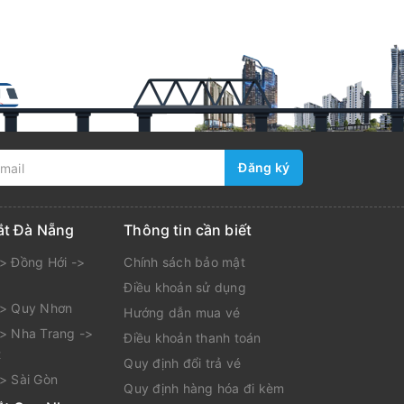
Đăng ký
ắt Đà Nẵng
Thông tin cần biết
> Đồng Hới ->
Chính sách bảo mật
Điều khoản sử dụng
-> Quy Nhơn
Hướng dẫn mua vé
> Nha Trang ->
Điều khoản thanh toán
t
Quy định đổi trả vé
> Sài Gòn
Quy định hàng hóa đi kèm