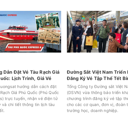
 Dẫn Đặt Vé Tàu Rạch Giá
Đường Sắt Việt Nam Triển 
uốc: Lịch Trình, Giá Vé
Đăng Ký Vé Tập Thể Tết Bí
Ngọ 2026
uongsat hướng dẫn cách đặt
Tổng Công ty Đường sắt Việt 
 Rạch Giá Phú Quốc (Phú Quốc
(DSVN) vừa thông báo triển kha
s) trực tuyến, nhận vé điện tử
chương trình đăng ký vé tập t
y và chi tiết thông tin lịch tàu
cho các cơ quan, đơn vị, đoàn 
ất.
trường học, doanh nghiệp.