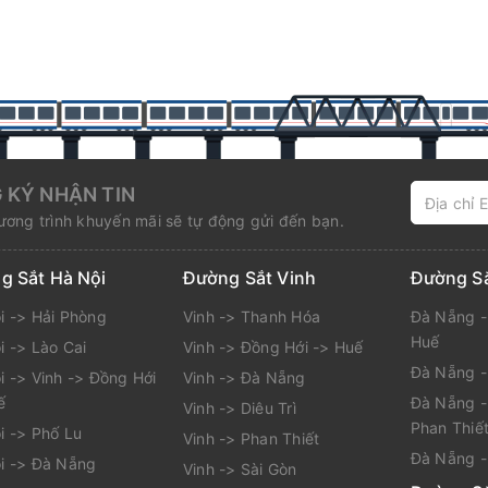
 KÝ NHẬN TIN
ơng trình khuyến mãi sẽ tự động gửi đến bạn.
g Sắt Hà Nội
Đường Sắt Vinh
Đường S
i -> Hải Phòng
Vinh -> Thanh Hóa
Đà Nẵng -
Huế
i -> Lào Cai
Vinh -> Đồng Hới -> Huế
Đà Nẵng 
i -> Vinh -> Đồng Hới
Vinh -> Đà Nẵng
ế
Đà Nẵng -
Vinh -> Diêu Trì
Phan Thiế
i -> Phố Lu
Vinh -> Phan Thiết
Đà Nẵng -
i -> Đà Nẵng
Vinh -> Sài Gòn