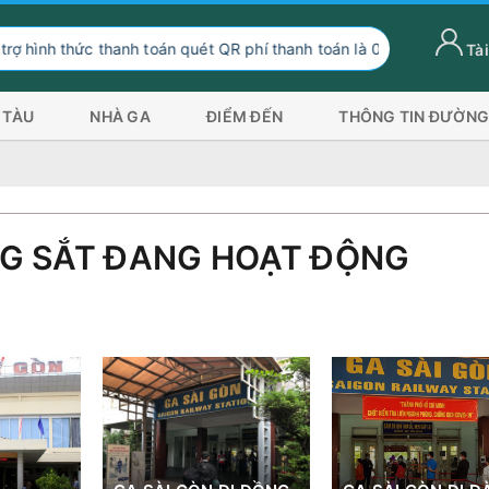
hức thanh toán quét QR phí thanh toán là 0 đồng, ngoài hình thức t
Tài
 TÀU
NHÀ GA
ĐIỂM ĐẾN
THÔNG TIN ĐƯỜNG
G SẮT ĐANG HOẠT ĐỘNG