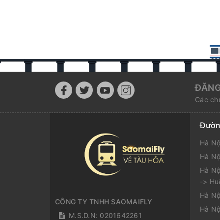
ĐĂNG
Các chư
Đườn
Hà Nộ
Hà Nộ
Hà Nộ
-> Hu
Hà Nộ
CÔNG TY TNHH SAOMAIFLY
Hà Nộ
M.S.D.N: 0201642261