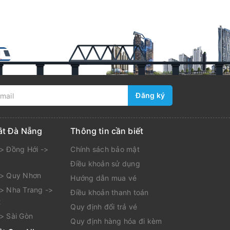
Đăng ký
ắt Đà Nẵng
Thông tin cần biết
> Đồng Hới ->
Chính sách bảo mật
Điều khoản sử dụng
-> Quy Nhơn
Hướng dẫn mua vé
> Nha Trang ->
Điều khoản thanh toán
t
Quy định đổi trả vé
> Sài Gòn
Quy định hàng hóa đi kèm