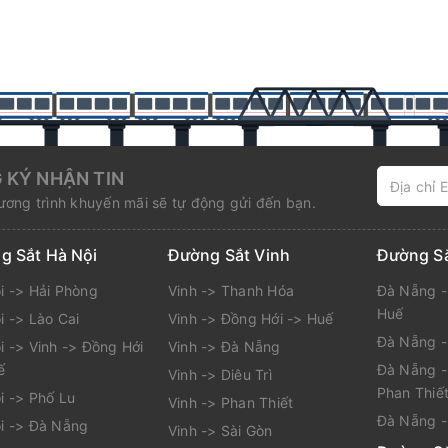
 KÝ NHẬN TIN
ơng trình khuyến mãi sẽ tự động gửi đến bạn.
g Sắt Hà Nội
Đường Sắt Vinh
Đường S
i -> Hải Phòng
Vinh -> Thanh Hóa
Đà Nẵng -
Huế
i -> Lào Cai
Vinh -> Đồng Hới -> Huế
Đà Nẵng 
i -> Vinh -> Đồng Hới
Vinh -> Đà Nẵng
ế
Đà Nẵng -
Vinh -> Diêu Trì
Phan Thiế
i -> Phố Lu
Vinh -> Phan Thiết
Đà Nẵng -
i -> Đà Nẵng
Vinh -> Sài Gòn