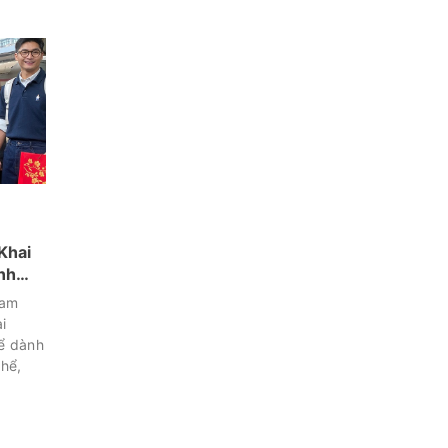
Khai
nh
Nam
i
hể dành
thể,