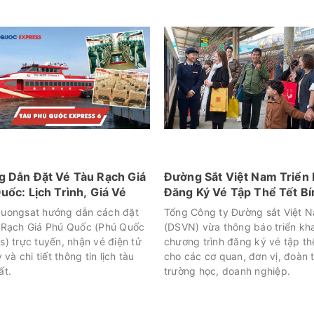
 Dẫn Đặt Vé Tàu Rạch Giá
Đường Sắt Việt Nam Triển 
uốc: Lịch Trình, Giá Vé
Đăng Ký Vé Tập Thể Tết Bí
Ngọ 2026
uongsat hướng dẫn cách đặt
Tổng Công ty Đường sắt Việt 
 Rạch Giá Phú Quốc (Phú Quốc
(DSVN) vừa thông báo triển kha
s) trực tuyến, nhận vé điện tử
chương trình đăng ký vé tập t
y và chi tiết thông tin lịch tàu
cho các cơ quan, đơn vị, đoàn 
ất.
trường học, doanh nghiệp.