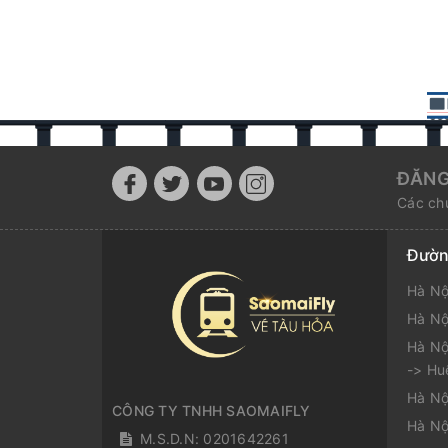
ĐĂNG
Các chư
Đườn
Hà Nộ
Hà Nộ
Hà Nộ
-> Hu
Hà Nộ
CÔNG TY TNHH SAOMAIFLY
Hà Nộ
M.S.D.N: 0201642261