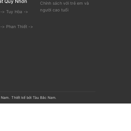
ắt Quy Nhơn
Chính sách với trẻ em và
người cao tuổi
-> Tuy Hòa ->
-> Phan Thiết ->
t Nam
.
Thiết kế bởi Tàu Bắc Nam.