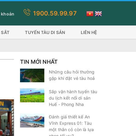
1900.59.99.97
toán này quý khách lựa chọn thanh toán thẻ visa, ứng dụng ví sẽ mấ
 khoản
 SẮT
TUYẾN TÀU DI SẢN
LIÊN HỆ
TIN MỚI NHẤT
Những câu hỏi thường
gặp khi đặt vé tàu hoả
Sắp vận hành tuyến tàu
du lịch kết nối di sản
Huế - Phong Nha
Đánh giá thiết kế An
Vĩnh Express 01: Tàu
một thân có còn là lựa
chọn tối ưu?