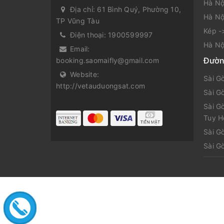
Hà Nộ
Địa chỉ:
61 Bình Quý, Phường 10,
Hà Nộ
TP Vũng Tàu
Kép -
Điện thoại:
1900599997
Hà Nộ
Email:
Đườn
booking.saomaifly@gmail.com
Website:
Sài G
http://vetauduongsat.com
Sài G
Sài G
Tuy H
Sài G
Sài G