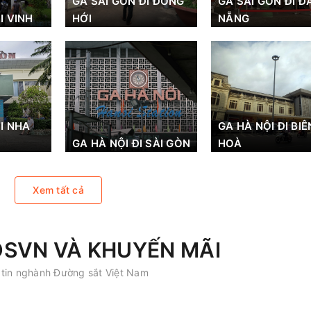
GA SÀI GÒN ĐI ĐỒNG
GA SÀI GÒN ĐI Đ
I VINH
HỚI
NẴNG
I NHA
GA HÀ NỘI ĐI BIÊ
GA HÀ NỘI ĐI SÀI GÒN
HOÀ
Xem tất cả
DSVN VÀ KHUYẾN MÃI
tin nghành Đường sắt Việt Nam