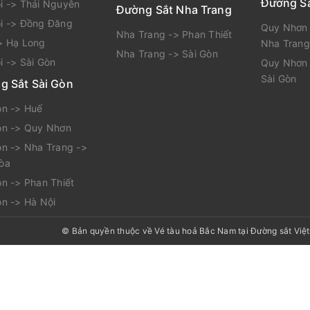
Đường S
i -> Thái Nguyên
Đường Sắt Nha Trang
i -> Đồng Đăng
Quy Nhơn 
Nha Trang -> Phan Thiết
> Hạ Long
Nha Trang
Nha Trang -> Sài Gòn
i -> Sài Gòn
Quy Nhơn 
Sài Gòn
g Sắt Sài Gòn
òn -> Huế
òn -> Quy Nhơn
òn -> Nha Trang ->
òa
òn -> Phan Thiết
òn -> Hà Nội
© Bản quyền thuộc về
Vé tàu hoả Bắc Nam tại Đường sắt Việ