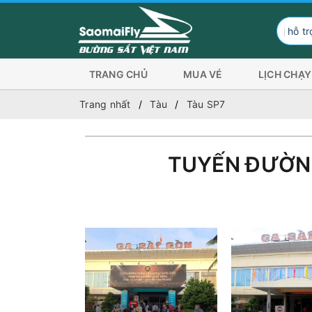
Đơn vị hỗ trợ hình thức t
TRANG CHỦ
MUA VÉ
LỊCH CHẠY
Trang nhất
Tàu
Tàu SP7
TUYẾN ĐƯỜN