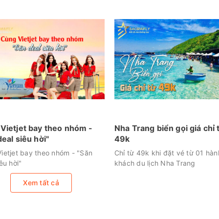
Vietjet bay theo nhóm -
Nha Trang biển gọi giá chỉ 
deal siêu hời"
49k
ietjet bay theo nhóm - "Săn
Chỉ từ 49k khi đặt vé từ 01 hàn
êu hời"
khách du lịch Nha Trang
Xem tất cả